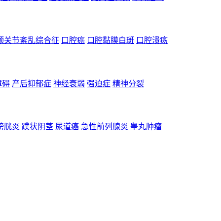
颌关节紊乱综合征
口腔癌
口腔黏膜白斑
口腔溃疡
障碍
产后抑郁症
神经衰弱
强迫症
精神分裂
膀胱炎
蹼状阴茎
尿道癌
急性前列腺炎
睾丸肿瘤