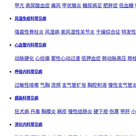
甲亢
高尿酸血症
痛风
甲状腺炎
糖尿病足
肥胖症
低血糖
风湿免疫科常见病
强直性脊柱炎
风湿病
类风湿性关节炎
干燥综合征
特发性
心血管内科常见病
动脉硬化
心绞痛
窦性心动过速
低钾血症
肺动脉高压
肺
呼吸内科常见病
过敏性咳嗽
气胸
流感
支气管扩张
胸腔积液
慢性支气管
感染科常见病
狂犬病
丹毒
胸膜炎
麻疹
慢性结肠炎
硬下疳
伤寒
甲肝
小
消化内科常见病