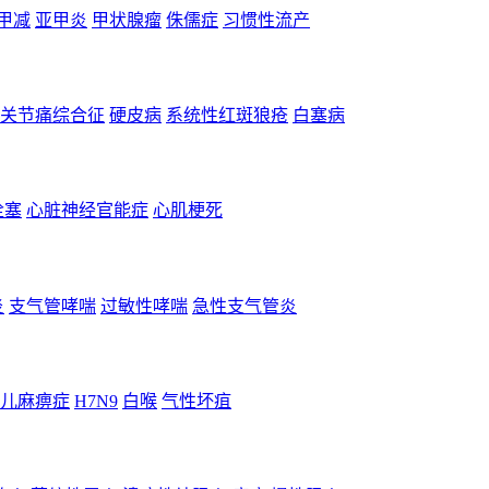
甲减
亚甲炎
甲状腺瘤
侏儒症
习惯性流产
关节痛综合征
硬皮病
系统性红斑狼疮
白塞病
栓塞
心脏神经官能症
心肌梗死
炎
支气管哮喘
过敏性哮喘
急性支气管炎
儿麻痹症
H7N9
白喉
气性坏疽