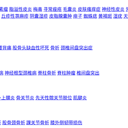
素瘤
脂溢性皮炎
梅毒
寻常痤疮
毛囊炎
皮肤瘙痒症
神经性皮炎
丘疹性荨麻疹
阴囊湿疹
皮脂腺囊肿
痱子
蜘蛛痣
黄褐斑
湿疣
天
腰背痛
股骨头缺血性坏死
骨折
颈椎间盘突出症
病
神经根型颈椎病
脊柱骨折
脊柱肿瘤
椎间盘突出
外上髁炎
骨关节炎
先天性髋关节脱位
肌腱炎
折
股骨颈骨折
踝关节骨折
膝外侧韧带损伤