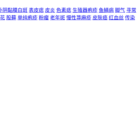
外阴黏膜白斑
表皮痣
皮炎
色素痣
生殖器疱疹
鱼鳞病
脚气
寻常
花
股藓
单纯疱疹
粉瘤
老年斑
慢性荨麻疹
皮肤癌
红血丝
传染