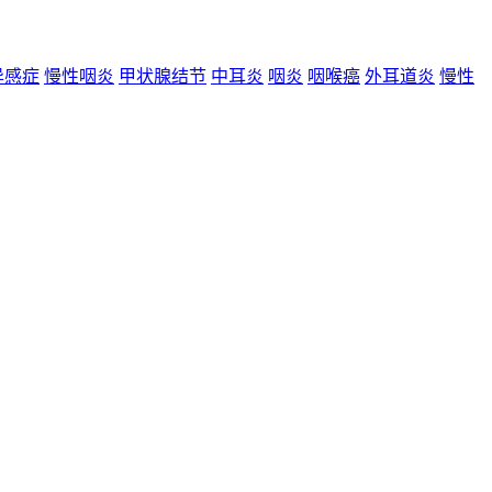
异感症
慢性咽炎
甲状腺结节
中耳炎
咽炎
咽喉癌
外耳道炎
慢性