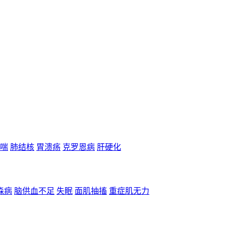
喘
肺结核
胃溃疡
克罗恩病
肝硬化
森病
脑供血不足
失眠
面肌抽搐
重症肌无力