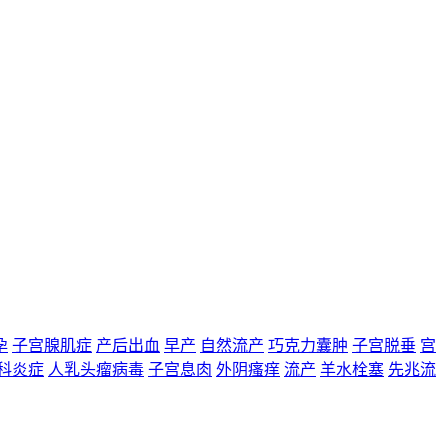
孕
子宫腺肌症
产后出血
早产
自然流产
巧克力囊肿
子宫脱垂
宫
科炎症
人乳头瘤病毒
子宫息肉
外阴瘙痒
流产
羊水栓塞
先兆流