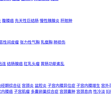
炎
腹膜癌
先天性巨结肠
慢性胰腺炎
肝脓肿
恶性间皮瘤
张力性气胸
乳糜胸
肺损伤
粘连
结肠腺癌
肛乳头瘤
胃肠功能紊乱
绝经期综合征
宫颈炎
盆腔炎
子宫内膜异位症
子宫内膜增生
宫外
宫内膜癌
子宫肌瘤
多囊卵巢综合症
宫颈囊肿
宫颈息肉
性冷淡
妇