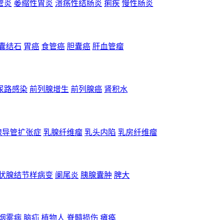
管炎
萎缩性胃炎
溃疡性结肠炎
痢疾
慢性肠炎
囊结石
胃癌
食管癌
胆囊癌
肝血管瘤
尿路感染
前列腺增生
前列腺癌
肾积水
腺导管扩张症
乳腺纤维瘤
乳头内陷
乳房纤维瘤
状腺结节样病变
阑尾炎
胰腺囊肿
脾大
烟雾病
脑疝
植物人
脊髓损伤
瘫痪