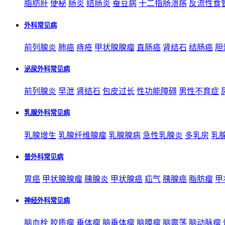
脂肪肝
便秘
肠炎
结肠炎
蚕豆病
十二指肠溃疡
反流性食
外科常见病
前列腺炎
肺癌
痔疮
甲状腺腺瘤
直肠癌
肾结石
结肠癌
胆
泌尿外科常见病
前列腺炎
早泄
肾结石
包皮过长
性功能障碍
男性不育症
乳腺外科常见病
乳腺增生
乳腺纤维腺瘤
乳腺腺病
急性乳腺炎
多乳房
乳
普外科常见病
胃癌
甲状腺腺瘤
胰腺炎
甲状腺癌
疝气
胰腺癌
脂肪瘤
甲
神经外科常见病
脑血栓
胶质瘤
垂体瘤
脑垂体瘤
脑膜瘤
脑震荡
脑动脉瘤