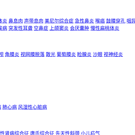
体炎
鼻息肉
声带息肉
美尼尔综合症
急性鼻炎
喉癌
鼓膜穿孔
咽
埃病
突发性耳聋
空鼻症
上颌窦炎
会厌囊肿
慢性扁桃体炎
视
角膜炎
视网膜脱落
散光
葡萄膜炎
睑腺炎
沙眼
视神经炎
病
肺心病
风湿性心脏病
性肾病综合征
唐氏综合征
先天性斜颈
小儿疝气