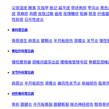
尖锐湿疣
腋臭
灰指甲
胎记
扁平疣
带状疱疹
甲沟炎
黑色
疣
荨麻疹
鸡眼
皮肤过敏
痤疮
玫瑰糠疹
股癣
脱发
纤维瘤
性软疣
日光性皮炎
骨科常见病
骨质增生
肩周炎
腱鞘炎
半月板损伤
滑膜炎
关节炎
慢性
脊柱外科常见病
慢性腰背痛
颈椎间盘突出症
腰椎椎管狭窄症
脊髓型颈椎
关节外科常见病
肩周炎
半月板损伤
滑膜炎
痛风性关节炎
肩袖损伤
肱骨
创伤骨科常见病
骨折
跟腱炎
半月板撕裂
跟腱断裂
腓总神经损伤
髌骨骨