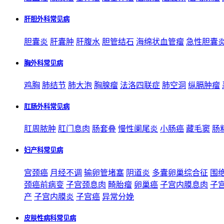
肝胆外科常见病
胆囊炎
肝囊肿
肝腹水
胆管结石
海绵状血管瘤
急性胆囊
胸外科常见病
鸡胸
肺结节
肺大泡
胸腺瘤
法洛四联症
肺空洞
纵膈肿瘤
肛肠外科常见病
肛周脓肿
肛门息肉
肠套叠
慢性阑尾炎
小肠癌
藏毛窦
肠
妇产科常见病
宫颈癌
月经不调
输卵管堵塞
阴道炎
多囊卵巢综合征
围
颈癌前病变
子宫颈息肉
畸胎瘤
卵巢癌
子宫内膜息肉
子
产
子宫内膜炎
子宫癌
异常分娩
皮肤性病科常见病