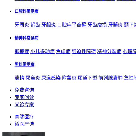
口腔科常见病
牙周炎
龋齿
牙龈炎
口腔扁平苔藓
牙齿磨损
牙髓炎
颞下
精神科常见病
抑郁症
小儿多动症
焦虑症
强迫性障碍
精神分裂症
心理
男科常见病
遗精
尿道炎
尿道感染
附睾炎
尿道下裂
前列腺囊肿
急性
免费咨询
专家问诊
义诊专家
高端医疗
微医严选