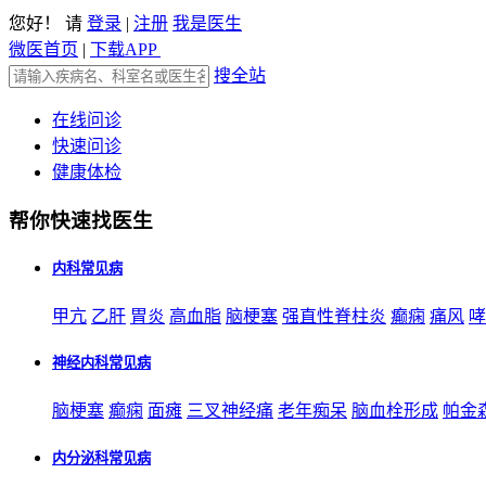
您好！ 请
登录
|
注册
我是医生
微医首页
|
下载APP
搜全站
在线问诊
快速问诊
健康体检
帮你快速找医生
内科常见病
甲亢
乙肝
胃炎
高血脂
脑梗塞
强直性脊柱炎
癫痫
痛风
哮
神经内科常见病
脑梗塞
癫痫
面瘫
三叉神经痛
老年痴呆
脑血栓形成
帕金
内分泌科常见病