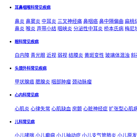
耳鼻咽喉科常见疾病
鼻炎
鼻窦炎
中耳炎
三叉神经痛
鼻咽癌
鼻中隔偏曲
扁桃
鼻炎
喉炎
声带小结
咽峡炎
分泌性中耳炎
桥本氏病
梅尼
眼科常见疾病
白内障
青光眼
近视
弱视
结膜炎
黄斑变性
玻璃体混浊
斜
头颈外科常见疾病
甲状腺癌
腮腺炎
咽部肿瘤
颈动脉瘤
心内科常见病
心肌炎
心律失常
心肌缺血
房颤
心脏神经症
扩张型心肌
儿科常见病
小儿哮喘
小儿癫痫
小儿抽动症
小儿支气管肺炎
小儿原发