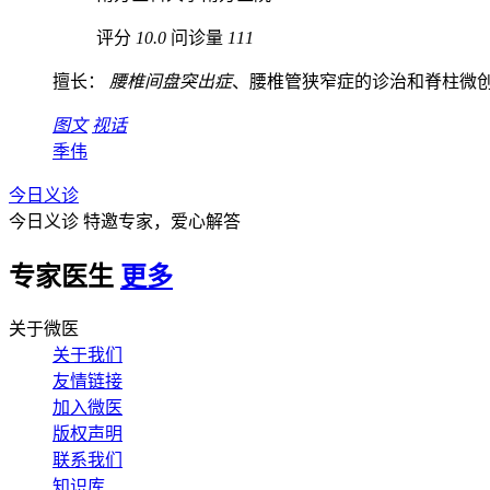
评分
10.0
问诊量
111
擅长：
腰椎间盘突出症
、腰椎管狭窄症的诊治和脊柱微创技
图文
视话
季伟
今日义诊
今日义诊
特邀专家，爱心解答
专家医生
更多
关于微医
关于我们
友情链接
加入微医
版权声明
联系我们
知识库