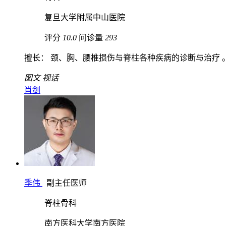
复旦大学附属中山医院
评分
10.0
问诊量
293
擅长： 颈、胸、腰椎损伤与脊柱各种疾病的诊断与治疗 。尤
图文
视话
肖剑
季伟
副主任医师
脊柱骨科
南方医科大学南方医院