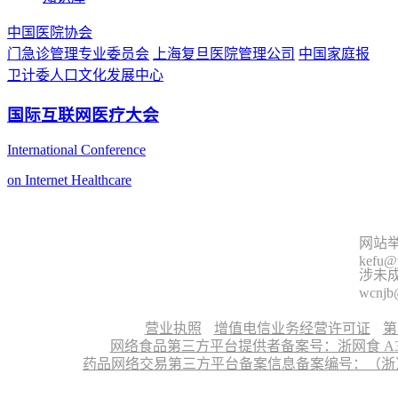
中国医院协会
门急诊管理专业委员会
上海复旦医院管理公司
中国家庭报
卫计委人口文化发展中心
国际互联网医疗大会
International Conference
on Internet Healthcare
网站举
kefu@
涉未成
wcnjb
营业执照
增值电信业务经营许可证
第
网络食品第三方平台提供者备案号：浙网食 A330
药品网络交易第三方平台备案信息备案编号：（浙）网药平