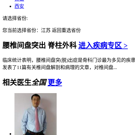
西安
请选择省份:
您当前选择省份：
江苏
返回重选省份
腰椎间盘突出
脊柱外科
进入疾病专区 >
临床统计表明，腰椎间盘突(脱)出症是骨科门诊最为多见的疾患之一
发表了11篇有关椎间盘解剖和病理的文章，对椎间盘...
相关医生
全国
更多