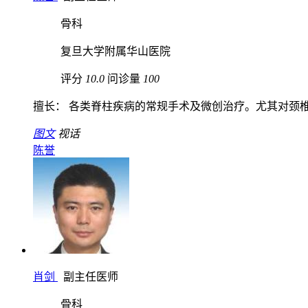
骨科
复旦大学附属华山医院
评分
10.0
问诊量
100
擅长： 各类脊柱疾病的常规手术及微创治疗。尤其对颈椎病
图文
视话
陈誉
肖剑
副主任医师
骨科