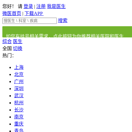
您好！ 请
登录
|
注册
我是医生
微医首页
|
下载APP
搜索
如您有挂号相关需求，点此按钮为你推荐相关医院和医生
综合
医生
全国
切换
热门：
上海
北京
广州
深圳
武汉
杭州
长沙
南京
重庆
青岛