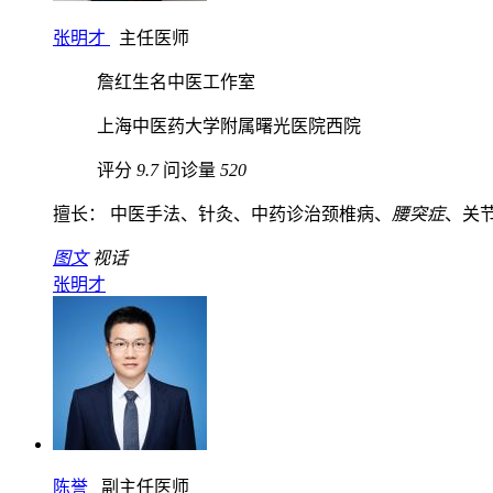
张明才
主任医师
詹红生名中医工作室
上海中医药大学附属曙光医院西院
评分
9.7
问诊量
520
擅长： 中医手法、针灸、中药诊治颈椎病、
腰突症
、关节
图文
视话
张明才
陈誉
副主任医师