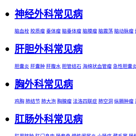
神经外科常见病
脑血栓
胶质瘤
垂体瘤
脑垂体瘤
脑膜瘤
脑震荡
脑动脉瘤
肝胆外科常见病
胆囊炎
肝囊肿
肝腹水
胆管结石
海绵状血管瘤
急性胆囊
胸外科常见病
鸡胸
肺结节
肺大泡
胸腺瘤
法洛四联症
肺空洞
纵膈肿瘤
肛肠外科常见病