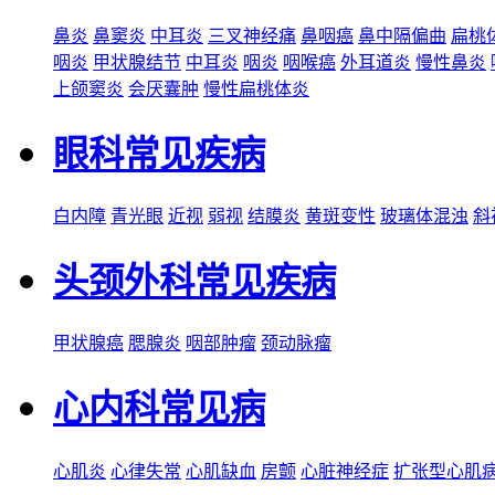
鼻炎
鼻窦炎
中耳炎
三叉神经痛
鼻咽癌
鼻中隔偏曲
扁桃
咽炎
甲状腺结节
中耳炎
咽炎
咽喉癌
外耳道炎
慢性鼻炎
上颌窦炎
会厌囊肿
慢性扁桃体炎
眼科常见疾病
白内障
青光眼
近视
弱视
结膜炎
黄斑变性
玻璃体混浊
斜
头颈外科常见疾病
甲状腺癌
腮腺炎
咽部肿瘤
颈动脉瘤
心内科常见病
心肌炎
心律失常
心肌缺血
房颤
心脏神经症
扩张型心肌