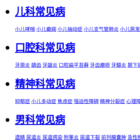
儿科常见病
小儿哮喘
小儿癫痫
小儿抽动症
小儿支气管肺炎
小儿原发
口腔科常见病
牙周炎
龋齿
牙龈炎
口腔扁平苔藓
牙齿磨损
牙髓炎
颞下
精神科常见病
抑郁症
小儿多动症
焦虑症
强迫性障碍
精神分裂症
心理
男科常见病
遗精
尿道炎
尿道感染
附睾炎
尿道下裂
前列腺囊肿
急性