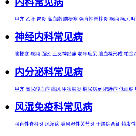
内科常见病
甲亢
乙肝
胃炎
高血脂
脑梗塞
强直性脊柱炎
癫痫
痛风
哮
神经内科常见病
脑梗塞
癫痫
面瘫
三叉神经痛
老年痴呆
脑血栓形成
帕金
内分泌科常见病
甲亢
高尿酸血症
痛风
甲状腺炎
糖尿病足
肥胖症
低血糖
风湿免疫科常见病
强直性脊柱炎
风湿病
类风湿性关节炎
干燥综合征
特发性