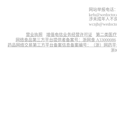
网站举报电话：9
kefu@wedoctor
涉未成年人不良信
wcnjb@wedocto
营业执照
增值电信业务经营许可证
第二类医疗
网络食品第三方平台提供者备案号：浙网食 A33000086
药品网络交易第三方平台备案信息备案编号：（浙）网药平台备字〔
浙I