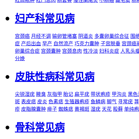
肛周脓肿
肛门息肉
肠套叠
慢性阑尾炎
小肠癌
藏毛窦
肠
妇产科常见病
宫颈癌
月经不调
输卵管堵塞
阴道炎
多囊卵巢综合征
围
症
产后出血
早产
自然流产
巧克力囊肿
子宫脱垂
宫颈癌
卵巢综合症
宫颈囊肿
宫颈息肉
性冷淡
妇科炎症
人乳头
分娩
皮肤性病科常见病
尖锐湿疣
腋臭
灰指甲
胎记
扁平疣
带状疱疹
甲沟炎
黑色
斑
表皮痣
皮炎
色素痣
生殖器疱疹
鱼鳞病
脚气
寻常疣
荨
疹
皮脂腺囊肿
痱子
蜘蛛痣
黄褐斑
湿疣
天花
股藓
单纯疱
骨科常见病