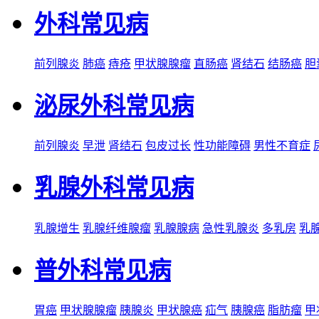
外科常见病
前列腺炎
肺癌
痔疮
甲状腺腺瘤
直肠癌
肾结石
结肠癌
胆
泌尿外科常见病
前列腺炎
早泄
肾结石
包皮过长
性功能障碍
男性不育症
乳腺外科常见病
乳腺增生
乳腺纤维腺瘤
乳腺腺病
急性乳腺炎
多乳房
乳
普外科常见病
胃癌
甲状腺腺瘤
胰腺炎
甲状腺癌
疝气
胰腺癌
脂肪瘤
甲