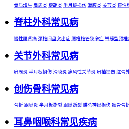
骨质增生
肩周炎
腱鞘炎
半月板损伤
滑膜炎
关节炎
慢性
脊柱外科常见病
慢性腰背痛
颈椎间盘突出症
腰椎椎管狭窄症
脊髓型颈椎
关节外科常见病
肩周炎
半月板损伤
滑膜炎
痛风性关节炎
肩袖损伤
肱骨
创伤骨科常见病
骨折
跟腱炎
半月板撕裂
跟腱断裂
腓总神经损伤
髌骨骨
耳鼻咽喉科常见疾病