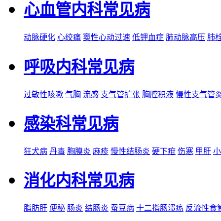
心血管内科常见病
动脉硬化
心绞痛
窦性心动过速
低钾血症
肺动脉高压
肺
呼吸内科常见病
过敏性咳嗽
气胸
流感
支气管扩张
胸腔积液
慢性支气管
感染科常见病
狂犬病
丹毒
胸膜炎
麻疹
慢性结肠炎
硬下疳
伤寒
甲肝
小
消化内科常见病
脂肪肝
便秘
肠炎
结肠炎
蚕豆病
十二指肠溃疡
反流性食