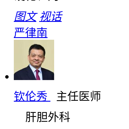
图文
视话
严律南
钦伦秀
主任医师
肝胆外科