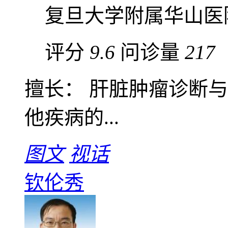
复旦大学附属华山医
评分
9.6
问诊量
217
擅长： 肝脏肿瘤诊断
他疾病的...
图文
视话
钦伦秀