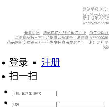
网站举报电话：9
kefu@wedoctor
涉未成年人不良信
wcnjb@wedocto
营业执照
增值电信业务经营许可证
第二类医疗
网络食品第三方平台提供者备案号：浙网食 A33000086
药品网络交易第三方平台备案信息备案编号：（浙）网药平台备字〔
浙I
登录
▪
注册
扫一扫