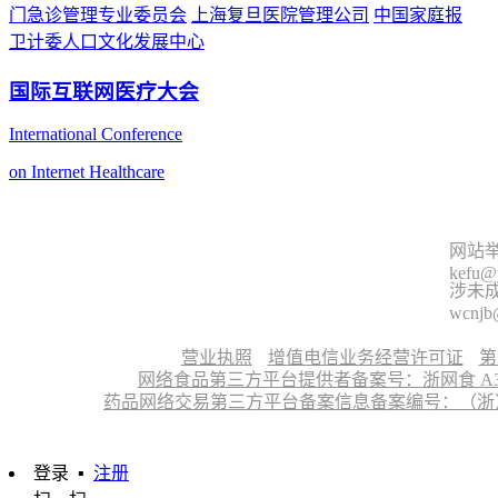
门急诊管理专业委员会
上海复旦医院管理公司
中国家庭报
卫计委人口文化发展中心
国际互联网医疗大会
International Conference
on Internet Healthcare
网站举
kefu@
涉未成
wcnjb
营业执照
增值电信业务经营许可证
第
网络食品第三方平台提供者备案号：浙网食 A330
药品网络交易第三方平台备案信息备案编号：（浙）网药平
登录
▪
注册