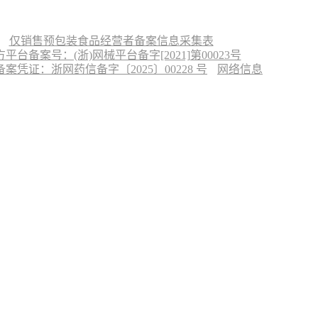
仅销售预包装食品经营者备案信息采集表
台备案号：(浙)网械平台备字[2021]第00023号
凭证：浙网药信备字〔2025〕00228 号
网络信息