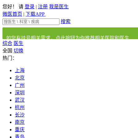
您好！ 请
登录
|
注册
我是医生
微医首页
|
下载APP
搜索
如您有挂号相关需求，点此按钮为你推荐相关医院和医生
综合
医生
全国
切换
热门：
上海
北京
广州
深圳
武汉
杭州
长沙
南京
重庆
青岛