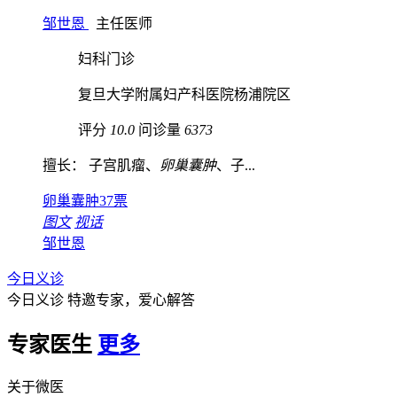
邹世恩
主任医师
妇科门诊
复旦大学附属妇产科医院杨浦院区
评分
10.0
问诊量
6373
擅长： 子宫肌瘤、
卵巢囊肿
、子...
卵巢囊肿
37票
图文
视话
邹世恩
今日义诊
今日义诊
特邀专家，爱心解答
专家医生
更多
关于微医