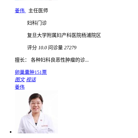
姜伟
主任医师
妇科门诊
复旦大学附属妇产科医院杨浦院区
评分
10.0
问诊量
27279
擅长： 各种妇科良恶性肿瘤的诊...
卵巢囊肿
151票
图文
视话
姜伟