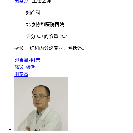
田秦杰
主任医师
妇产科
北京协和医院西院
评分
9.9
问诊量
702
擅长： 妇科内分泌专业，包括外...
卵巢囊肿
1票
图文
视话
田秦杰