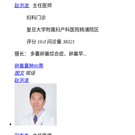
赵洪波
主任医师
妇科门诊
复旦大学附属妇产科医院杨浦院区
评分
10.0
问诊量
38321
擅长： 多囊卵巢综合症、卵巢早...
卵巢囊肿
80票
图文
视话
赵洪波