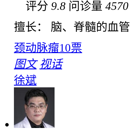
评分
9.8
问诊量
4570
擅长： 脑、脊髓的血管性
颈动脉瘤
10票
图文
视话
徐斌