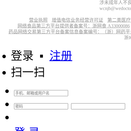
涉未成年人不良信
wcnjb@wedocto
营业执照
增值电信业务经营许可证
第二类医疗
网络食品第三方平台提供者备案号：浙网食 A33000086
药品网络交易第三方平台备案信息备案编号：（浙）网药平台备字〔
浙I
登录
▪
注册
扫一扫