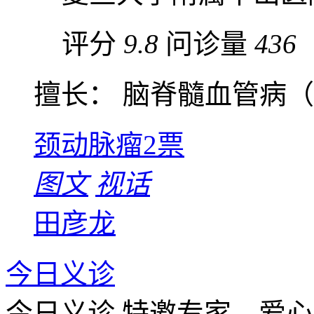
评分
9.8
问诊量
436
擅长： 脑脊髓血管病（脑
颈动脉瘤
2票
图文
视话
田彦龙
今日义诊
今日义诊
特邀专家，爱心