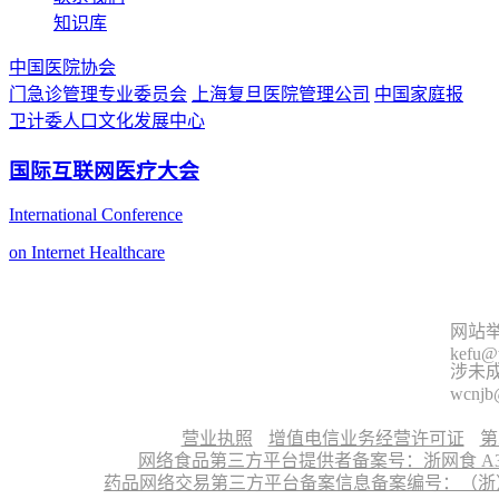
知识库
中国医院协会
门急诊管理专业委员会
上海复旦医院管理公司
中国家庭报
卫计委人口文化发展中心
国际互联网医疗大会
International Conference
on Internet Healthcare
网站举
kefu@
涉未成
wcnjb
营业执照
增值电信业务经营许可证
第
网络食品第三方平台提供者备案号：浙网食 A330
药品网络交易第三方平台备案信息备案编号：（浙）网药平