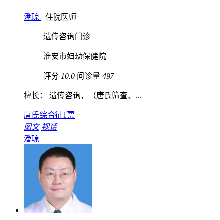
潘琼
住院医师
遗传咨询门诊
淮安市妇幼保健院
评分
10.0
问诊量
497
擅长： 遗传咨询，（唐氏筛查、...
唐氏综合征
1票
图文
视话
潘琼