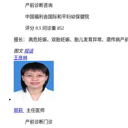
产前诊断咨询
中国福利会国际和平妇幼保健院
评分
9.5
问诊量
852
擅长： 高危妊娠、双胎妊娠、胎儿发育异常、遗传病产
图文
视话
王彦林
郭莉
主任医师
产前诊断门诊