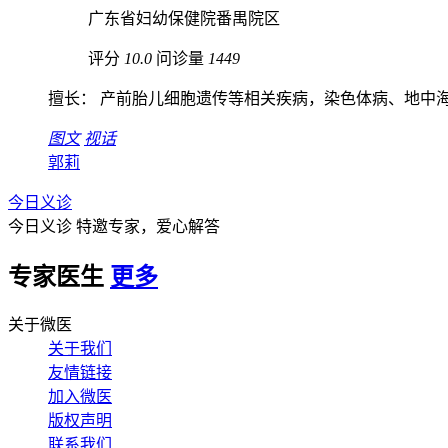
广东省妇幼保健院番禺院区
评分
10.0
问诊量
1449
擅长： 产前胎儿细胞遗传等相关疾病，染色体病、地中海贫
图文
视话
郭莉
今日义诊
今日义诊
特邀专家，爱心解答
专家医生
更多
关于微医
关于我们
友情链接
加入微医
版权声明
联系我们