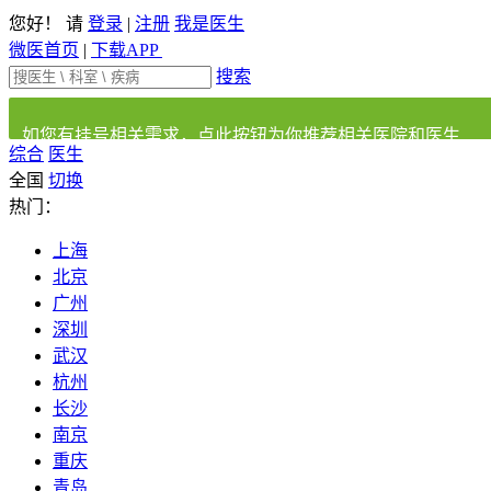
您好！ 请
登录
|
注册
我是医生
微医首页
|
下载APP
搜索
如您有挂号相关需求，点此按钮为你推荐相关医院和医生
综合
医生
全国
切换
热门：
上海
北京
广州
深圳
武汉
杭州
长沙
南京
重庆
青岛