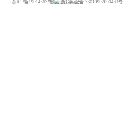
浙ICP备19014363号
服务信用承诺书
浙公网安备 33010902000463号