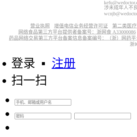
kefu@wedoctor
涉未成年人不良信
wcnjb@wedocto
营业执照
增值电信业务经营许可证
第二类医疗
网络食品第三方平台提供者备案号：浙网食 A33000086
药品网络交易第三方平台备案信息备案编号：（浙）网药平台备字〔
浙I
登录
▪
注册
扫一扫