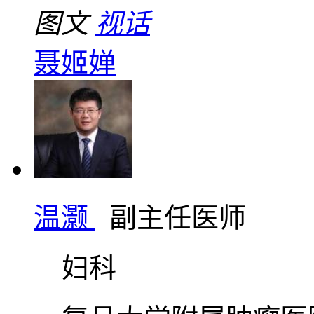
图文
视话
聂姬婵
温灏
副主任医师
妇科