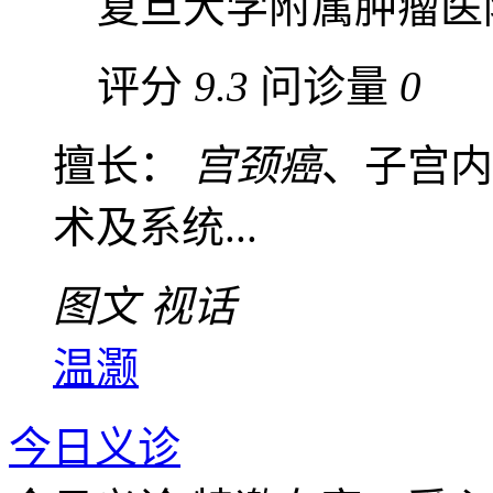
复旦大学附属肿瘤医
评分
9.3
问诊量
0
擅长：
宫颈癌
、子宫内
术及系统...
图文
视话
温灏
今日义诊