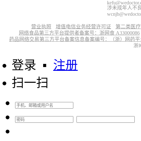
kefu@wedoctor
涉未成年人不良信
wcnjb@wedocto
营业执照
增值电信业务经营许可证
第二类医疗
网络食品第三方平台提供者备案号：浙网食 A33000086
药品网络交易第三方平台备案信息备案编号：（浙）网药平台备字〔
浙I
登录
▪
注册
扫一扫