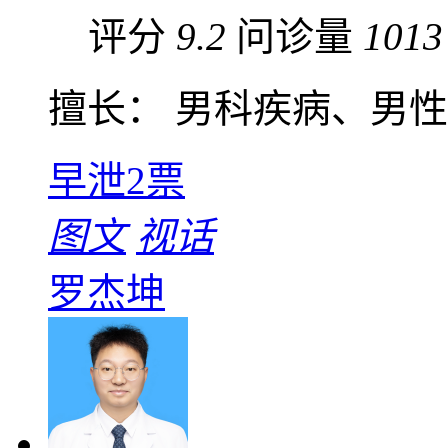
评分
9.2
问诊量
1013
擅长： 男科疾病、男
早泄
2票
图文
视话
罗杰坤