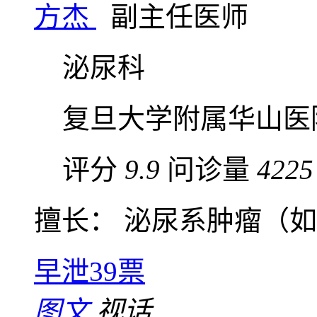
方杰
副主任医师
泌尿科
复旦大学附属华山医
评分
9.9
问诊量
4225
擅长： 泌尿系肿瘤（如肾
早泄
39票
图文
视话