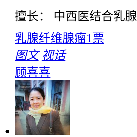
擅长： 中西医结合乳腺、
乳腺纤维腺瘤
1票
图文
视话
顾喜喜