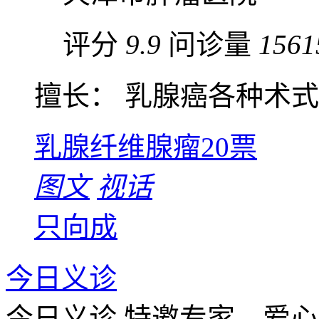
评分
9.9
问诊量
1561
擅长： 乳腺癌各种术式，
乳腺纤维腺瘤
20票
图文
视话
只向成
今日义诊
今日义诊
特邀专家，爱心