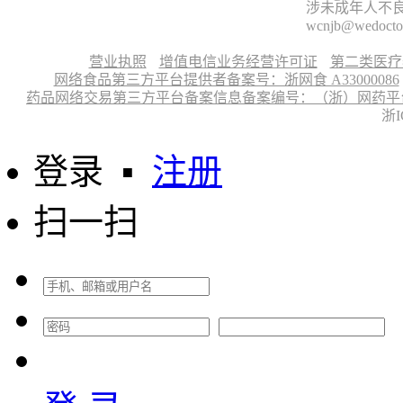
涉未成年人不良信
wcnjb@wedocto
营业执照
增值电信业务经营许可证
第二类医疗
网络食品第三方平台提供者备案号：浙网食 A33000086
药品网络交易第三方平台备案信息备案编号：（浙）网药平台备字〔
浙I
登录
▪
注册
扫一扫