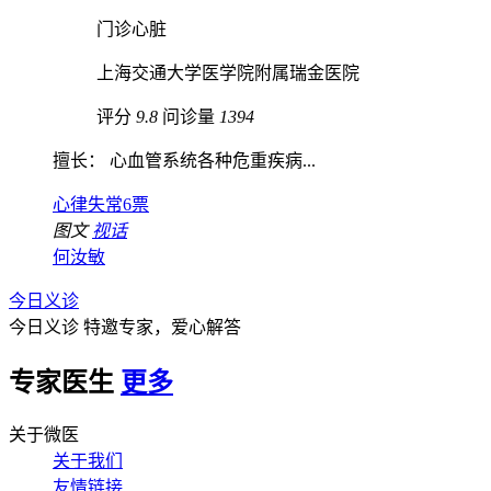
门诊心脏
上海交通大学医学院附属瑞金医院
评分
9.8
问诊量
1394
擅长： 心血管系统各种危重疾病...
心律失常
6票
图文
视话
何汝敏
今日义诊
今日义诊
特邀专家，爱心解答
专家医生
更多
关于微医
关于我们
友情链接