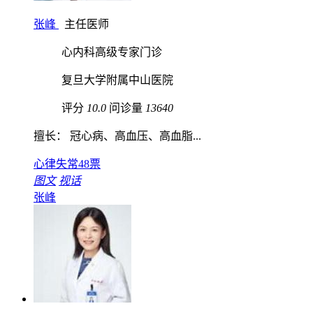
张峰
主任医师
心内科高级专家门诊
复旦大学附属中山医院
评分
10.0
问诊量
13640
擅长： 冠心病、高血压、高血脂...
心律失常
48票
图文
视话
张峰