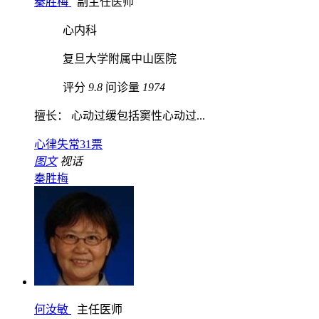
秦胜梅
副主任医师
心内科
复旦大学附属中山医院
评分
9.8
问诊量
1974
擅长： 心动过缓包括窦性心动过...
心律失常
31票
图文
视话
秦胜梅
何汝敏
主任医师