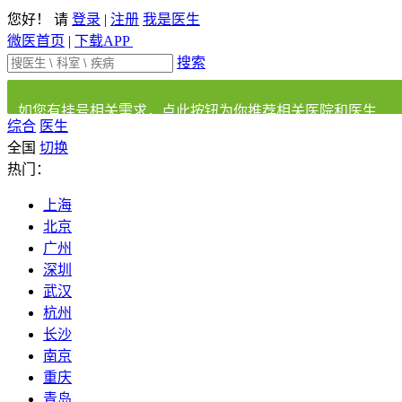
您好！ 请
登录
|
注册
我是医生
微医首页
|
下载APP
搜索
如您有挂号相关需求，点此按钮为你推荐相关医院和医生
综合
医生
全国
切换
热门：
上海
北京
广州
深圳
武汉
杭州
长沙
南京
重庆
青岛