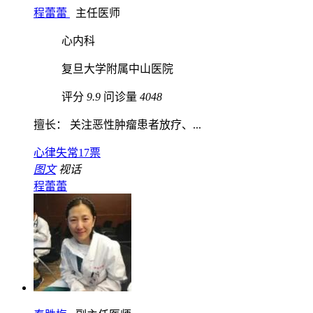
程蕾蕾
主任医师
心内科
复旦大学附属中山医院
评分
9.9
问诊量
4048
擅长： 关注恶性肿瘤患者放疗、...
心律失常
17票
图文
视话
程蕾蕾