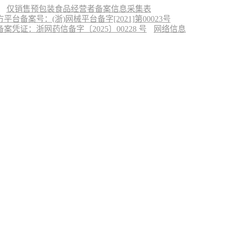
仅销售预包装食品经营者备案信息采集表
台备案号：(浙)网械平台备字[2021]第00023号
凭证：浙网药信备字〔2025〕00228 号
网络信息