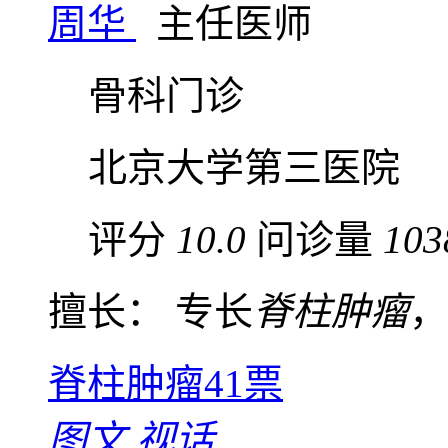
周华
主任医师
骨科门诊
北京大学第三医院
评分
10.0
问诊量
103
擅长： 专长
脊柱肿瘤
，
脊柱肿瘤
41票
图文
视话