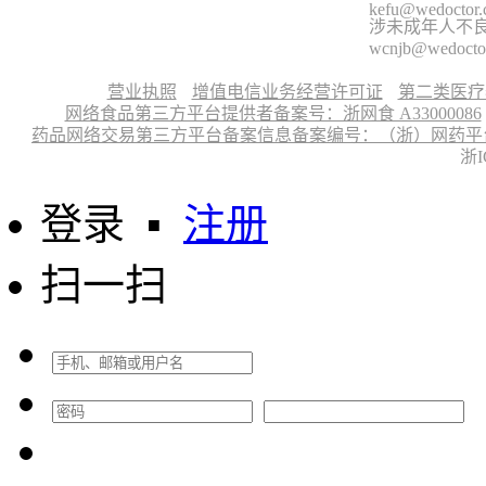
kefu@wedoctor
涉未成年人不良信
wcnjb@wedocto
营业执照
增值电信业务经营许可证
第二类医疗
网络食品第三方平台提供者备案号：浙网食 A33000086
药品网络交易第三方平台备案信息备案编号：（浙）网药平台备字〔
浙I
登录
▪
注册
扫一扫