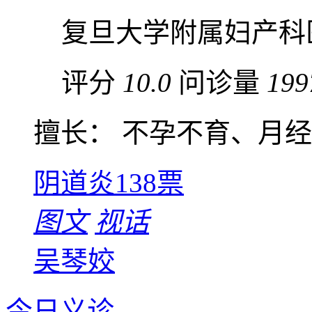
复旦大学附属妇产科
评分
10.0
问诊量
199
擅长： 不孕不育、月经失
阴道炎
138票
图文
视话
吴琴姣
今日义诊