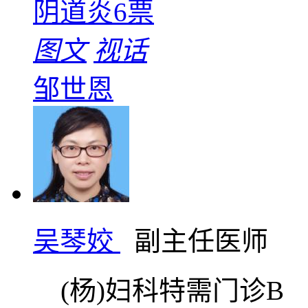
阴道炎
6票
图文
视话
邹世恩
吴琴姣
副主任医师
(杨)妇科特需门诊B