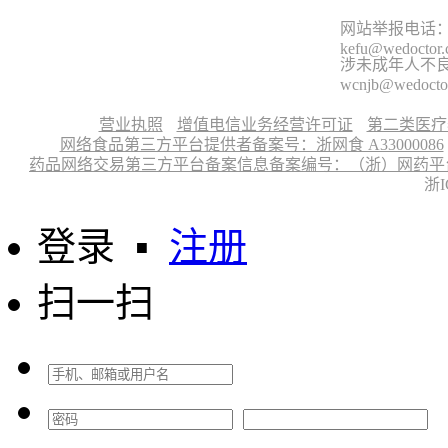
网站举报电话：9
kefu@wedoctor
涉未成年人不良信
wcnjb@wedocto
营业执照
增值电信业务经营许可证
第二类医疗
网络食品第三方平台提供者备案号：浙网食 A33000086
药品网络交易第三方平台备案信息备案编号：（浙）网药平台备字〔
浙I
登录
▪
注册
扫一扫