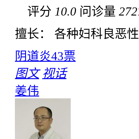
评分
10.0
问诊量
272
擅长： 各种妇科良恶性肿
阴道炎
43票
图文
视话
姜伟