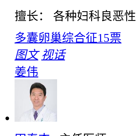
擅长： 各种妇科良恶性肿
多囊卵巢综合征
15票
图文
视话
姜伟