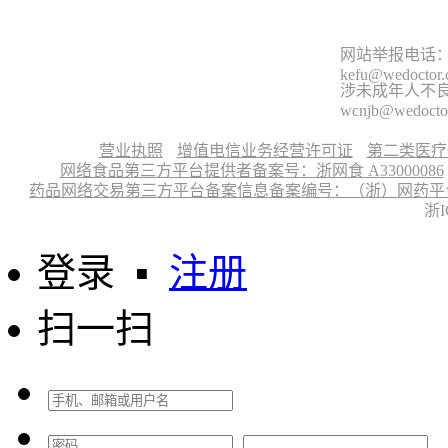
网站举报电话：9
kefu@wedoctor
涉未成年人不良信
wcnjb@wedocto
营业执照
增值电信业务经营许可证
第二类医疗
网络食品第三方平台提供者备案号：浙网食 A33000086
药品网络交易第三方平台备案信息备案编号：（浙）网药平台备字〔
浙I
登录
▪
注册
扫一扫