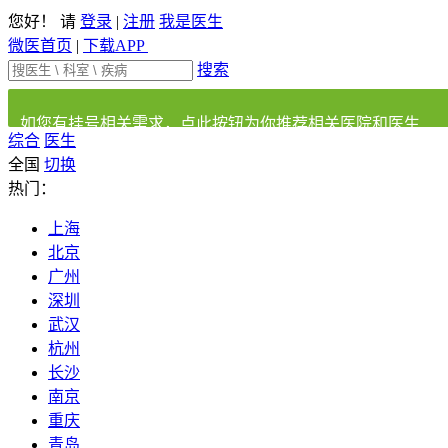
您好！ 请
登录
|
注册
我是医生
微医首页
|
下载APP
搜索
如您有挂号相关需求，点此按钮为你推荐相关医院和医生
综合
医生
全国
切换
热门：
上海
北京
广州
深圳
武汉
杭州
长沙
南京
重庆
青岛