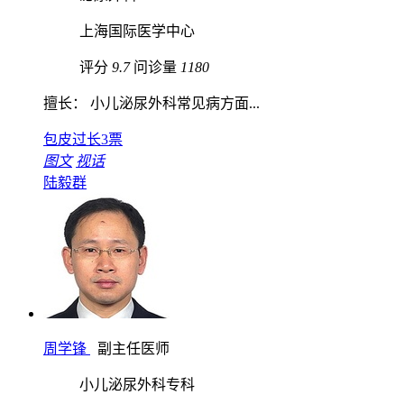
上海国际医学中心
评分
9.7
问诊量
1180
擅长： 小儿泌尿外科常见病方面...
包皮过长
3票
图文
视话
陆毅群
周学锋
副主任医师
小儿泌尿外科专科