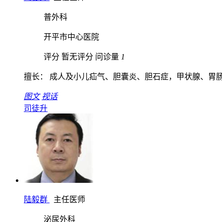
普外科
开平市中心医院
评分 暂无评分
问诊量
1
擅长： 成人及小儿疝气、胆囊炎、胆石症，甲状腺、胃肠、
图文
视话
司徒升
陆毅群
主任医师
泌尿外科