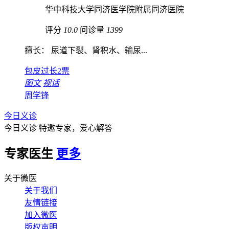
华中科技大学同济医学院附属同济医院
评分
10.0
问诊量
1399
擅长： 尿道下裂、肾积水、输尿...
包皮过长
2票
图文
视话
周学锋
今日义诊
今日义诊
特邀专家，爱心解答
专家医生
更多
关于微医
关于我们
友情链接
加入微医
版权声明