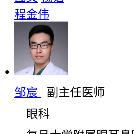
程金伟
邹宸
副主任医师
眼科