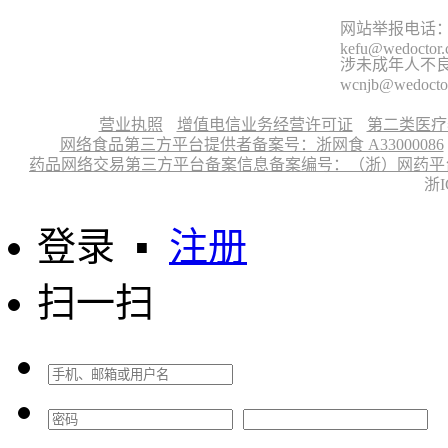
网站举报电话：9
kefu@wedoctor
涉未成年人不良信
wcnjb@wedocto
营业执照
增值电信业务经营许可证
第二类医疗
网络食品第三方平台提供者备案号：浙网食 A33000086
药品网络交易第三方平台备案信息备案编号：（浙）网药平台备字〔
浙I
登录
▪
注册
扫一扫