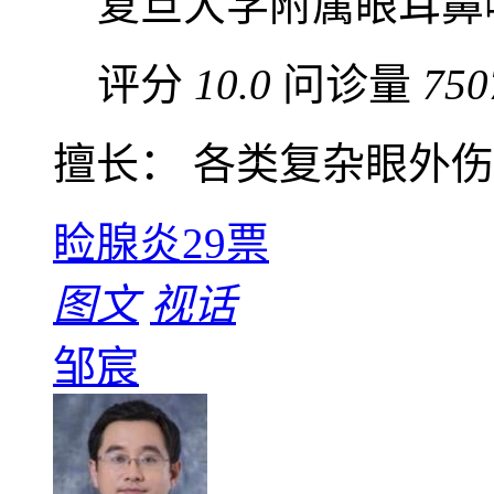
复旦大学附属眼耳鼻
评分
10.0
问诊量
750
擅长： 各类复杂眼外伤、
睑腺炎
29票
图文
视话
邹宸