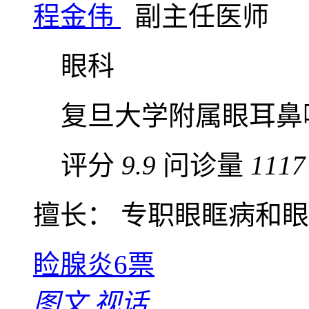
程金伟
副主任医师
眼科
复旦大学附属眼耳鼻
评分
9.9
问诊量
1117
擅长： 专职眼眶病和眼肿
睑腺炎
6票
图文
视话