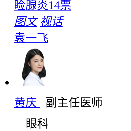
睑腺炎
14票
图文
视话
袁一飞
黄庆
副主任医师
眼科