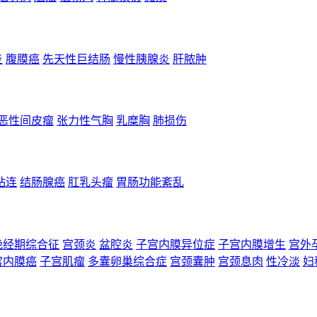
炎
腹膜癌
先天性巨结肠
慢性胰腺炎
肝脓肿
恶性间皮瘤
张力性气胸
乳糜胸
肺损伤
粘连
结肠腺癌
肛乳头瘤
胃肠功能紊乱
绝经期综合征
宫颈炎
盆腔炎
子宫内膜异位症
子宫内膜增生
宫外
宫内膜癌
子宫肌瘤
多囊卵巢综合症
宫颈囊肿
宫颈息肉
性冷淡
妇