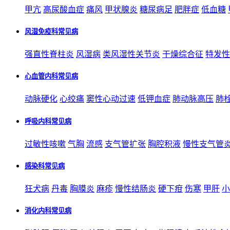
甲亢
高尿酸血症
痛风
甲状腺炎
糖尿病足
肥胖症
低血糖
风湿免疫科常见病
强直性脊柱炎
风湿病
类风湿性关节炎
干燥综合征
特发性
心血管内科常见病
动脉硬化
心绞痛
窦性心动过速
低钾血症
肺动脉高压
肺
呼吸内科常见病
过敏性咳嗽
气胸
流感
支气管扩张
胸腔积液
慢性支气管
感染科常见病
狂犬病
丹毒
胸膜炎
麻疹
慢性结肠炎
硬下疳
伤寒
甲肝
小
消化内科常见病