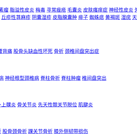
素瘤
脂溢性皮炎
梅毒
寻常痤疮
毛囊炎
皮肤瘙痒症
神经性皮炎
丘疹性荨麻疹
阴囊湿疹
皮脂腺囊肿
痱子
蜘蛛痣
黄褐斑
湿疣
天
腰背痛
股骨头缺血性坏死
骨折
颈椎间盘突出症
病
神经根型颈椎病
脊柱骨折
脊柱肿瘤
椎间盘突出
外上髁炎
骨关节炎
先天性髋关节脱位
肌腱炎
折
股骨颈骨折
踝关节骨折
膝外侧韧带损伤