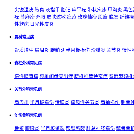
尖锐湿疣
腋臭
灰指甲
胎记
扁平疣
带状疱疹
甲沟炎
黑色
疣
荨麻疹
鸡眼
皮肤过敏
痤疮
玫瑰糠疹
股癣
脱发
纤维瘤
性软疣
日光性皮炎
骨科常见病
骨质增生
肩周炎
腱鞘炎
半月板损伤
滑膜炎
关节炎
慢性
脊柱外科常见病
慢性腰背痛
颈椎间盘突出症
腰椎椎管狭窄症
脊髓型颈椎
关节外科常见病
肩周炎
半月板损伤
滑膜炎
痛风性关节炎
肩袖损伤
肱骨
创伤骨科常见病
骨折
跟腱炎
半月板撕裂
跟腱断裂
腓总神经损伤
髌骨骨