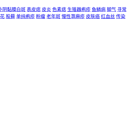
外阴黏膜白斑
表皮痣
皮炎
色素痣
生殖器疱疹
鱼鳞病
脚气
寻常
花
股藓
单纯疱疹
粉瘤
老年斑
慢性荨麻疹
皮肤癌
红血丝
传染