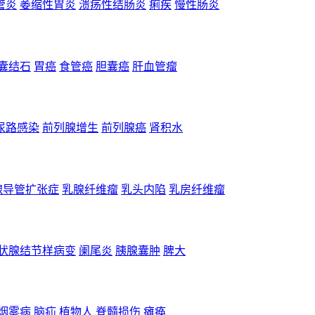
管炎
萎缩性胃炎
溃疡性结肠炎
痢疾
慢性肠炎
囊结石
胃癌
食管癌
胆囊癌
肝血管瘤
尿路感染
前列腺增生
前列腺癌
肾积水
腺导管扩张症
乳腺纤维瘤
乳头内陷
乳房纤维瘤
状腺结节样病变
阑尾炎
胰腺囊肿
脾大
烟雾病
脑疝
植物人
脊髓损伤
瘫痪