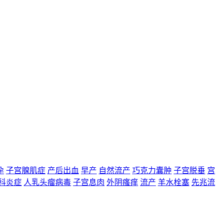
孕
子宫腺肌症
产后出血
早产
自然流产
巧克力囊肿
子宫脱垂
宫
科炎症
人乳头瘤病毒
子宫息肉
外阴瘙痒
流产
羊水栓塞
先兆流