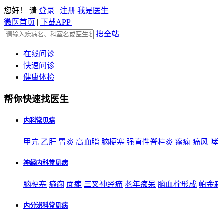
您好！ 请
登录
|
注册
我是医生
微医首页
|
下载APP
搜全站
在线问诊
快速问诊
健康体检
帮你快速找医生
内科常见病
甲亢
乙肝
胃炎
高血脂
脑梗塞
强直性脊柱炎
癫痫
痛风
哮
神经内科常见病
脑梗塞
癫痫
面瘫
三叉神经痛
老年痴呆
脑血栓形成
帕金
内分泌科常见病