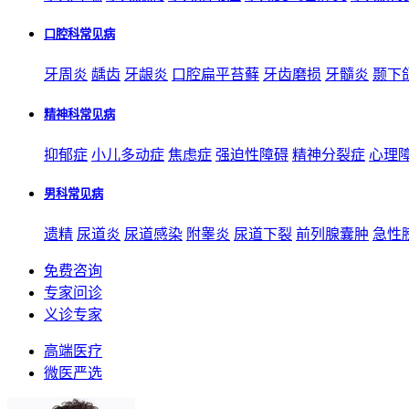
口腔科常见病
牙周炎
龋齿
牙龈炎
口腔扁平苔藓
牙齿磨损
牙髓炎
颞下
精神科常见病
抑郁症
小儿多动症
焦虑症
强迫性障碍
精神分裂症
心理
男科常见病
遗精
尿道炎
尿道感染
附睾炎
尿道下裂
前列腺囊肿
急性
免费咨询
专家问诊
义诊专家
高端医疗
微医严选