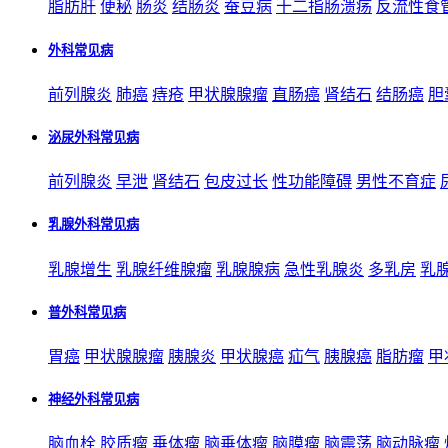
脂肪肝
便秘
肠炎
结肠炎
蚕豆病
十二指肠溃疡
反流性食
外科常见病
前列腺炎
肺癌
痔疮
甲状腺腺瘤
直肠癌
肾结石
结肠癌
胆
泌尿外科常见病
前列腺炎
早泄
肾结石
包皮过长
性功能障碍
男性不育症
乳腺外科常见病
乳腺增生
乳腺纤维腺瘤
乳腺腺病
急性乳腺炎
多乳房
乳
普外科常见病
胃癌
甲状腺腺瘤
胰腺炎
甲状腺癌
疝气
胰腺癌
脂肪瘤
甲
神经外科常见病
脑血栓
胶质瘤
垂体瘤
脑垂体瘤
脑膜瘤
脑震荡
脑动脉瘤