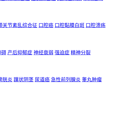
颌关节紊乱综合征
口腔癌
口腔黏膜白斑
口腔溃疡
障碍
产后抑郁症
神经衰弱
强迫症
精神分裂
膀胱炎
蹼状阴茎
尿道癌
急性前列腺炎
睾丸肿瘤