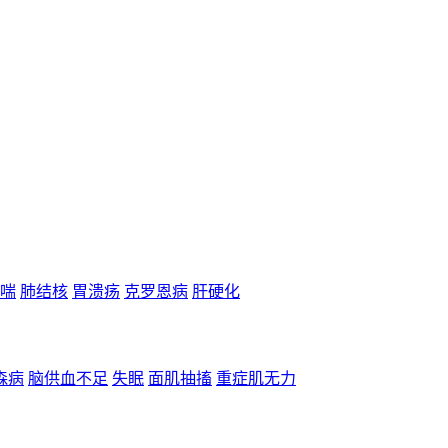
喘
肺结核
胃溃疡
克罗恩病
肝硬化
森病
脑供血不足
失眠
面肌抽搐
重症肌无力