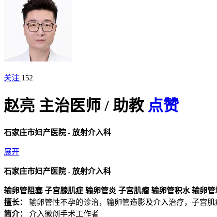
关注
152
赵亮
主治医师
/
助教
点赞
石家庄市妇产医院
-
放射介入科
展开
石家庄市妇产医院
-
放射介入科
输卵管阻塞
子宫腺肌症
输卵管炎
子宫肌瘤
输卵管积水
输卵管
擅长：
输卵管性不孕的诊治，输卵管造影及介入治疗，子宫肌
简介：
介入微创手术工作者