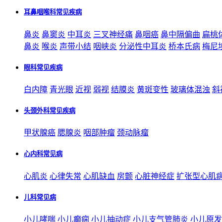
耳鼻咽喉科常见疾病
鼻炎
鼻窦炎
中耳炎
三叉神经痛
鼻咽癌
鼻中隔偏曲
扁桃
鼻炎
喉炎
声带小结
咽峡炎
分泌性中耳炎
桥本氏病
梅尼
眼科常见疾病
白内障
青光眼
近视
弱视
结膜炎
黄斑变性
玻璃体混浊
斜
头颈外科常见疾病
甲状腺癌
腮腺炎
咽部肿瘤
颈动脉瘤
心内科常见病
心肌炎
心律失常
心肌缺血
房颤
心脏神经症
扩张型心肌
儿科常见病
小儿哮喘
小儿癫痫
小儿抽动症
小儿支气管肺炎
小儿原发