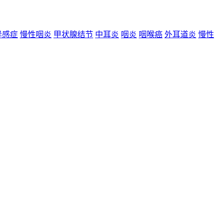
异感症
慢性咽炎
甲状腺结节
中耳炎
咽炎
咽喉癌
外耳道炎
慢性