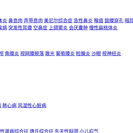
体炎
鼻息肉
声带息肉
美尼尔综合症
急性鼻炎
喉癌
鼓膜穿孔
咽
埃病
突发性耳聋
空鼻症
上颌窦炎
会厌囊肿
慢性扁桃体炎
视
角膜炎
视网膜脱落
散光
葡萄膜炎
睑腺炎
沙眼
视神经炎
病
肺心病
风湿性心脏病
性肾病综合征
唐氏综合征
先天性斜颈
小儿疝气