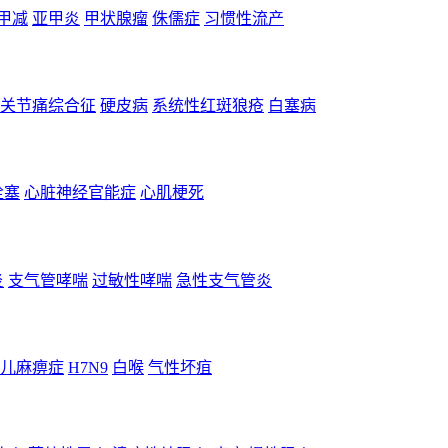
甲减
亚甲炎
甲状腺瘤
侏儒症
习惯性流产
关节痛综合征
硬皮病
系统性红斑狼疮
白塞病
栓塞
心脏神经官能症
心肌梗死
炎
支气管哮喘
过敏性哮喘
急性支气管炎
儿麻痹症
H7N9
白喉
气性坏疽