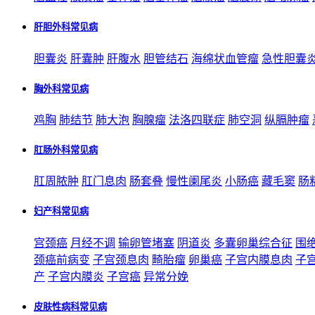
肝胆外科常见病
胆囊炎
肝囊肿
肝腹水
胆管结石
海绵状血管瘤
急性胆囊
胸外科常见病
鸡胸
肺结节
肺大泡
胸腺瘤
法洛四联症
肺空洞
纵膈肿瘤
肛肠外科常见病
肛周脓肿
肛门息肉
肠套叠
慢性阑尾炎
小肠癌
藏毛窦
肠
妇产科常见病
宫颈癌
月经不调
输卵管堵塞
阴道炎
多囊卵巢综合征
围
颈癌前病变
子宫颈息肉
畸胎瘤
卵巢癌
子宫内膜息肉
子
产
子宫内膜炎
子宫癌
异常分娩
皮肤性病科常见病