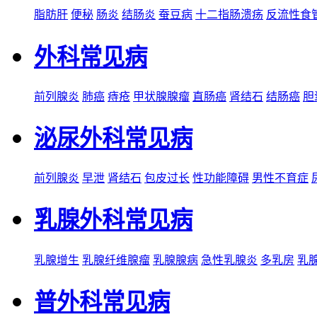
脂肪肝
便秘
肠炎
结肠炎
蚕豆病
十二指肠溃疡
反流性食
外科常见病
前列腺炎
肺癌
痔疮
甲状腺腺瘤
直肠癌
肾结石
结肠癌
胆
泌尿外科常见病
前列腺炎
早泄
肾结石
包皮过长
性功能障碍
男性不育症
乳腺外科常见病
乳腺增生
乳腺纤维腺瘤
乳腺腺病
急性乳腺炎
多乳房
乳
普外科常见病