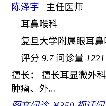
陈泽宇
主任医师
耳鼻喉科
复旦大学附属眼耳鼻
评分
9.7
问诊量
1221
擅长： 擅长耳显微外
肿瘤、外...
图文问诊
￥350
视话问