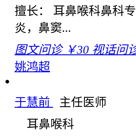
擅长： 耳鼻喉科鼻科
炎，鼻窦...
图文问诊
￥30
视话问
姚鸿超
于慧前
主任医师
耳鼻喉科