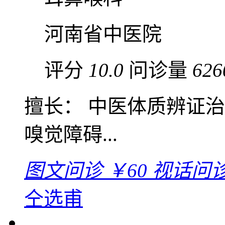
河南省中医院
评分
10.0
问诊量
626
擅长： 中医体质辨证
嗅觉障碍...
图文问诊
￥60
视话问
仝选甫