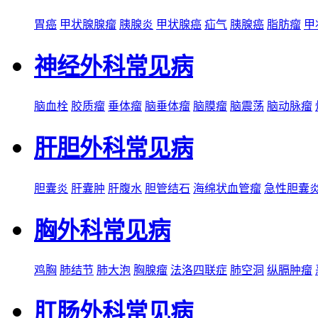
胃癌
甲状腺腺瘤
胰腺炎
甲状腺癌
疝气
胰腺癌
脂肪瘤
甲
神经外科常见病
脑血栓
胶质瘤
垂体瘤
脑垂体瘤
脑膜瘤
脑震荡
脑动脉瘤
肝胆外科常见病
胆囊炎
肝囊肿
肝腹水
胆管结石
海绵状血管瘤
急性胆囊
胸外科常见病
鸡胸
肺结节
肺大泡
胸腺瘤
法洛四联症
肺空洞
纵膈肿瘤
肛肠外科常见病