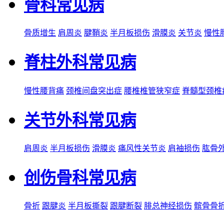
骨科常见病
骨质增生
肩周炎
腱鞘炎
半月板损伤
滑膜炎
关节炎
慢性
脊柱外科常见病
慢性腰背痛
颈椎间盘突出症
腰椎椎管狭窄症
脊髓型颈椎
关节外科常见病
肩周炎
半月板损伤
滑膜炎
痛风性关节炎
肩袖损伤
肱骨
创伤骨科常见病
骨折
跟腱炎
半月板撕裂
跟腱断裂
腓总神经损伤
髌骨骨