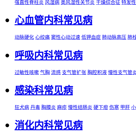
强直性脊柱炎
风湿病
类风湿性关节炎
干燥综合征
特发性
心血管内科常见病
动脉硬化
心绞痛
窦性心动过速
低钾血症
肺动脉高压
肺
呼吸内科常见病
过敏性咳嗽
气胸
流感
支气管扩张
胸腔积液
慢性支气管
感染科常见病
狂犬病
丹毒
胸膜炎
麻疹
慢性结肠炎
硬下疳
伤寒
甲肝
小
消化内科常见病