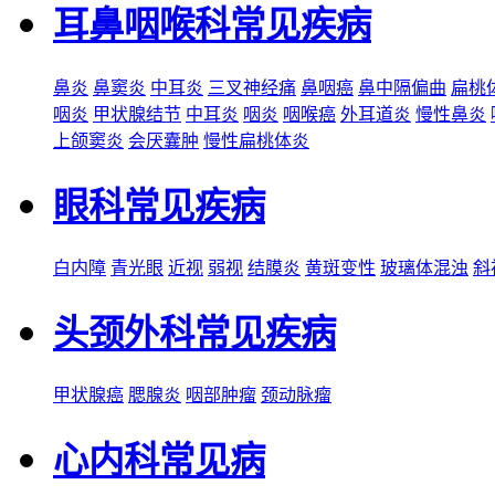
耳鼻咽喉科常见疾病
鼻炎
鼻窦炎
中耳炎
三叉神经痛
鼻咽癌
鼻中隔偏曲
扁桃
咽炎
甲状腺结节
中耳炎
咽炎
咽喉癌
外耳道炎
慢性鼻炎
上颌窦炎
会厌囊肿
慢性扁桃体炎
眼科常见疾病
白内障
青光眼
近视
弱视
结膜炎
黄斑变性
玻璃体混浊
斜
头颈外科常见疾病
甲状腺癌
腮腺炎
咽部肿瘤
颈动脉瘤
心内科常见病