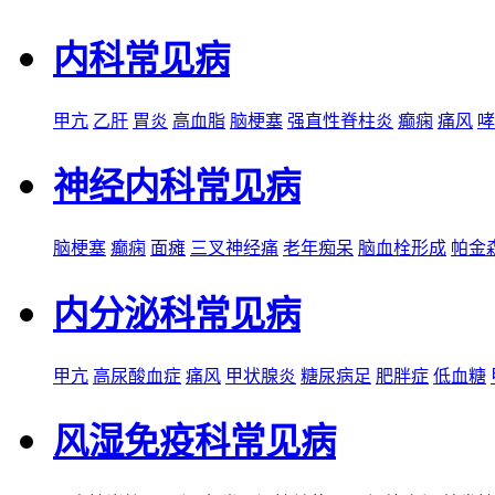
内科常见病
甲亢
乙肝
胃炎
高血脂
脑梗塞
强直性脊柱炎
癫痫
痛风
哮
神经内科常见病
脑梗塞
癫痫
面瘫
三叉神经痛
老年痴呆
脑血栓形成
帕金
内分泌科常见病
甲亢
高尿酸血症
痛风
甲状腺炎
糖尿病足
肥胖症
低血糖
风湿免疫科常见病