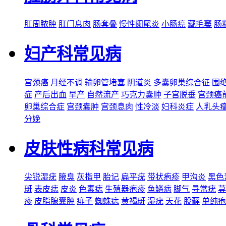
肛周脓肿
肛门息肉
肠套叠
慢性阑尾炎
小肠癌
藏毛窦
肠
妇产科常见病
宫颈癌
月经不调
输卵管堵塞
阴道炎
多囊卵巢综合征
围
症
产后出血
早产
自然流产
巧克力囊肿
子宫脱垂
宫颈癌
卵巢综合症
宫颈囊肿
宫颈息肉
性冷淡
妇科炎症
人乳头
分娩
皮肤性病科常见病
尖锐湿疣
腋臭
灰指甲
胎记
扁平疣
带状疱疹
甲沟炎
黑色
斑
表皮痣
皮炎
色素痣
生殖器疱疹
鱼鳞病
脚气
寻常疣
荨
疹
皮脂腺囊肿
痱子
蜘蛛痣
黄褐斑
湿疣
天花
股藓
单纯疱