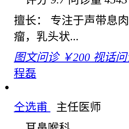
擅长： 专注于声带息
瘤，乳头状...
图文问诊
￥200
视话问
程磊
仝选甫
主任医师
耳鼻喉科