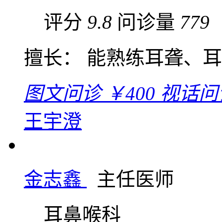
评分
9.8
问诊量
779
擅长： 能熟练耳聋、
图文问诊
￥400
视话问
王宇澄
金志鑫
主任医师
耳鼻喉科