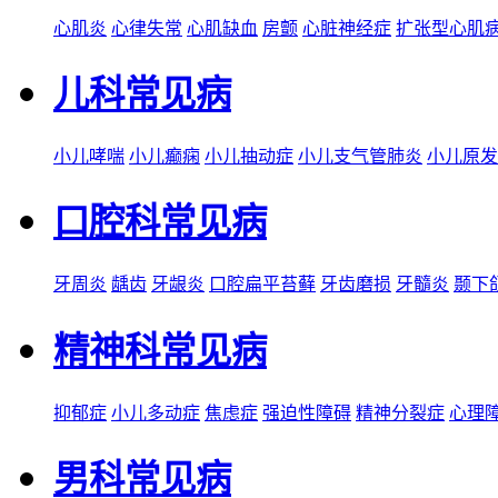
心肌炎
心律失常
心肌缺血
房颤
心脏神经症
扩张型心肌
儿科常见病
小儿哮喘
小儿癫痫
小儿抽动症
小儿支气管肺炎
小儿原发
口腔科常见病
牙周炎
龋齿
牙龈炎
口腔扁平苔藓
牙齿磨损
牙髓炎
颞下
精神科常见病
抑郁症
小儿多动症
焦虑症
强迫性障碍
精神分裂症
心理
男科常见病