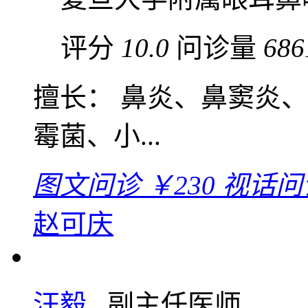
评分
10.0
问诊量
686
擅长： 鼻炎、鼻窦炎
霉菌、小...
图文问诊
￥230
视话问
赵可庆
汪毅
副主任医师