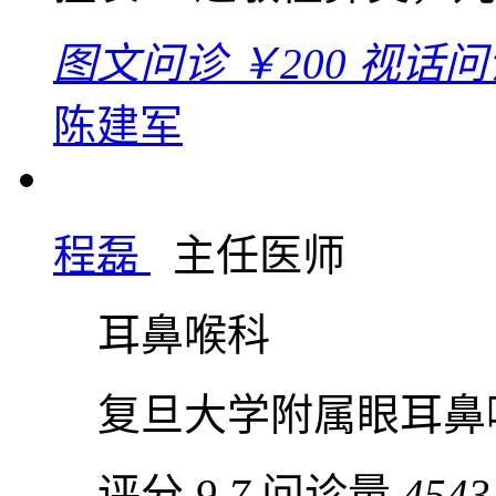
图文问诊
￥200
视话问
陈建军
程磊
主任医师
耳鼻喉科
复旦大学附属眼耳鼻
评分
9.7
问诊量
4543