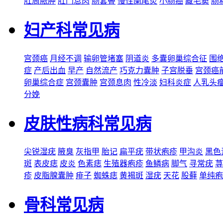
肛周脓肿
肛门息肉
肠套叠
慢性阑尾炎
小肠癌
藏毛窦
肠
妇产科常见病
宫颈癌
月经不调
输卵管堵塞
阴道炎
多囊卵巢综合征
围
症
产后出血
早产
自然流产
巧克力囊肿
子宫脱垂
宫颈癌
卵巢综合症
宫颈囊肿
宫颈息肉
性冷淡
妇科炎症
人乳头
分娩
皮肤性病科常见病
尖锐湿疣
腋臭
灰指甲
胎记
扁平疣
带状疱疹
甲沟炎
黑色
斑
表皮痣
皮炎
色素痣
生殖器疱疹
鱼鳞病
脚气
寻常疣
荨
疹
皮脂腺囊肿
痱子
蜘蛛痣
黄褐斑
湿疣
天花
股藓
单纯疱
骨科常见病