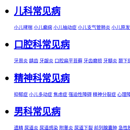
儿科常见病
小儿哮喘
小儿癫痫
小儿抽动症
小儿支气管肺炎
小儿原发
口腔科常见病
牙周炎
龋齿
牙龈炎
口腔扁平苔藓
牙齿磨损
牙髓炎
颞下
精神科常见病
抑郁症
小儿多动症
焦虑症
强迫性障碍
精神分裂症
心理
男科常见病
遗精
尿道炎
尿道感染
附睾炎
尿道下裂
前列腺囊肿
急性