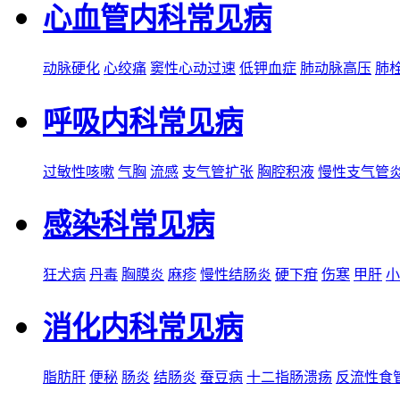
心血管内科常见病
动脉硬化
心绞痛
窦性心动过速
低钾血症
肺动脉高压
肺
呼吸内科常见病
过敏性咳嗽
气胸
流感
支气管扩张
胸腔积液
慢性支气管
感染科常见病
狂犬病
丹毒
胸膜炎
麻疹
慢性结肠炎
硬下疳
伤寒
甲肝
小
消化内科常见病
脂肪肝
便秘
肠炎
结肠炎
蚕豆病
十二指肠溃疡
反流性食