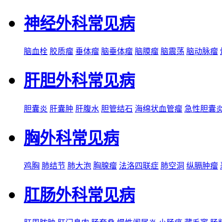
神经外科常见病
脑血栓
胶质瘤
垂体瘤
脑垂体瘤
脑膜瘤
脑震荡
脑动脉瘤
肝胆外科常见病
胆囊炎
肝囊肿
肝腹水
胆管结石
海绵状血管瘤
急性胆囊
胸外科常见病
鸡胸
肺结节
肺大泡
胸腺瘤
法洛四联症
肺空洞
纵膈肿瘤
肛肠外科常见病