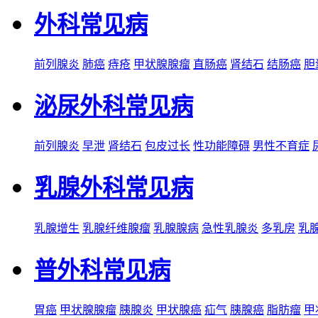
外科常见病
前列腺炎
肺癌
痔疮
甲状腺腺瘤
直肠癌
肾结石
结肠癌
胆
泌尿外科常见病
前列腺炎
早泄
肾结石
包皮过长
性功能障碍
男性不育症
乳腺外科常见病
乳腺增生
乳腺纤维腺瘤
乳腺腺病
急性乳腺炎
多乳房
乳
普外科常见病
胃癌
甲状腺腺瘤
胰腺炎
甲状腺癌
疝气
胰腺癌
脂肪瘤
甲