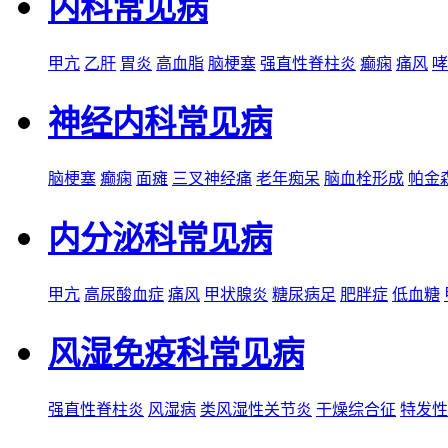
内科常见病
甲亢
乙肝
胃炎
高血脂
脑梗塞
强直性脊柱炎
癫痫
痛风
哮
神经内科常见病
脑梗塞
癫痫
面瘫
三叉神经痛
老年痴呆
脑血栓形成
帕金
内分泌科常见病
甲亢
高尿酸血症
痛风
甲状腺炎
糖尿病足
肥胖症
低血糖
风湿免疫科常见病
强直性脊柱炎
风湿病
类风湿性关节炎
干燥综合征
特发性