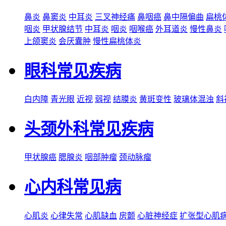
鼻炎
鼻窦炎
中耳炎
三叉神经痛
鼻咽癌
鼻中隔偏曲
扁桃
咽炎
甲状腺结节
中耳炎
咽炎
咽喉癌
外耳道炎
慢性鼻炎
上颌窦炎
会厌囊肿
慢性扁桃体炎
眼科常见疾病
白内障
青光眼
近视
弱视
结膜炎
黄斑变性
玻璃体混浊
斜
头颈外科常见疾病
甲状腺癌
腮腺炎
咽部肿瘤
颈动脉瘤
心内科常见病
心肌炎
心律失常
心肌缺血
房颤
心脏神经症
扩张型心肌