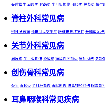
骨质增生
肩周炎
腱鞘炎
半月板损伤
滑膜炎
关节炎
慢性
脊柱外科常见病
慢性腰背痛
颈椎间盘突出症
腰椎椎管狭窄症
脊髓型颈椎
关节外科常见病
肩周炎
半月板损伤
滑膜炎
痛风性关节炎
肩袖损伤
肱骨
创伤骨科常见病
骨折
跟腱炎
半月板撕裂
跟腱断裂
腓总神经损伤
髌骨骨
耳鼻咽喉科常见疾病