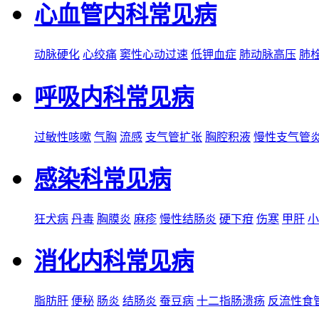
心血管内科常见病
动脉硬化
心绞痛
窦性心动过速
低钾血症
肺动脉高压
肺
呼吸内科常见病
过敏性咳嗽
气胸
流感
支气管扩张
胸腔积液
慢性支气管
感染科常见病
狂犬病
丹毒
胸膜炎
麻疹
慢性结肠炎
硬下疳
伤寒
甲肝
小
消化内科常见病
脂肪肝
便秘
肠炎
结肠炎
蚕豆病
十二指肠溃疡
反流性食