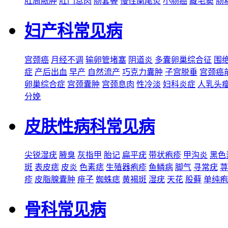
肛周脓肿
肛门息肉
肠套叠
慢性阑尾炎
小肠癌
藏毛窦
肠
妇产科常见病
宫颈癌
月经不调
输卵管堵塞
阴道炎
多囊卵巢综合征
围
症
产后出血
早产
自然流产
巧克力囊肿
子宫脱垂
宫颈癌
卵巢综合症
宫颈囊肿
宫颈息肉
性冷淡
妇科炎症
人乳头
分娩
皮肤性病科常见病
尖锐湿疣
腋臭
灰指甲
胎记
扁平疣
带状疱疹
甲沟炎
黑色
斑
表皮痣
皮炎
色素痣
生殖器疱疹
鱼鳞病
脚气
寻常疣
荨
疹
皮脂腺囊肿
痱子
蜘蛛痣
黄褐斑
湿疣
天花
股藓
单纯疱
骨科常见病