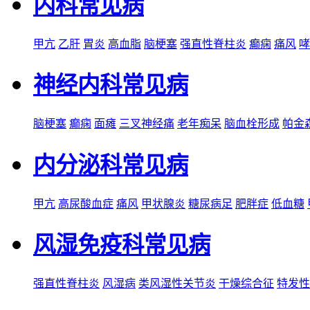
内科常见病
甲亢
乙肝
胃炎
高血脂
脑梗塞
强直性脊柱炎
癫痫
痛风
哮
神经内科常见病
脑梗塞
癫痫
面瘫
三叉神经痛
老年痴呆
脑血栓形成
帕金
内分泌科常见病
甲亢
高尿酸血症
痛风
甲状腺炎
糖尿病足
肥胖症
低血糖
风湿免疫科常见病
强直性脊柱炎
风湿病
类风湿性关节炎
干燥综合征
特发性