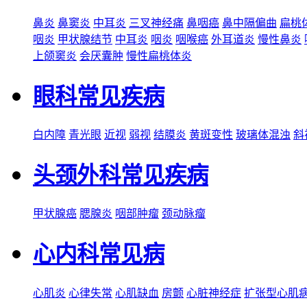
鼻炎
鼻窦炎
中耳炎
三叉神经痛
鼻咽癌
鼻中隔偏曲
扁桃
咽炎
甲状腺结节
中耳炎
咽炎
咽喉癌
外耳道炎
慢性鼻炎
上颌窦炎
会厌囊肿
慢性扁桃体炎
眼科常见疾病
白内障
青光眼
近视
弱视
结膜炎
黄斑变性
玻璃体混浊
斜
头颈外科常见疾病
甲状腺癌
腮腺炎
咽部肿瘤
颈动脉瘤
心内科常见病
心肌炎
心律失常
心肌缺血
房颤
心脏神经症
扩张型心肌