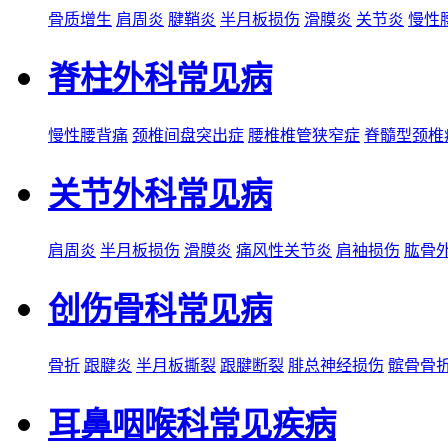
骨质增生
肩周炎
腱鞘炎
半月板损伤
滑膜炎
关节炎
慢性
脊柱外科常见病
慢性腰背痛
颈椎间盘突出症
腰椎椎管狭窄症
脊髓型颈椎
关节外科常见病
肩周炎
半月板损伤
滑膜炎
痛风性关节炎
肩袖损伤
肱骨
创伤骨科常见病
骨折
跟腱炎
半月板撕裂
跟腱断裂
腓总神经损伤
髌骨骨
耳鼻咽喉科常见疾病