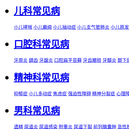
儿科常见病
小儿哮喘
小儿癫痫
小儿抽动症
小儿支气管肺炎
小儿原发
口腔科常见病
牙周炎
龋齿
牙龈炎
口腔扁平苔藓
牙齿磨损
牙髓炎
颞下
精神科常见病
抑郁症
小儿多动症
焦虑症
强迫性障碍
精神分裂症
心理
男科常见病
遗精
尿道炎
尿道感染
附睾炎
尿道下裂
前列腺囊肿
急性