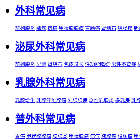
外科常见病
前列腺炎
肺癌
痔疮
甲状腺腺瘤
直肠癌
肾结石
结肠癌
胆
泌尿外科常见病
前列腺炎
早泄
肾结石
包皮过长
性功能障碍
男性不育症
乳腺外科常见病
乳腺增生
乳腺纤维腺瘤
乳腺腺病
急性乳腺炎
多乳房
乳
普外科常见病
胃癌
甲状腺腺瘤
胰腺炎
甲状腺癌
疝气
胰腺癌
脂肪瘤
甲