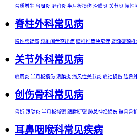
骨质增生
肩周炎
腱鞘炎
半月板损伤
滑膜炎
关节炎
慢性
脊柱外科常见病
慢性腰背痛
颈椎间盘突出症
腰椎椎管狭窄症
脊髓型颈椎
关节外科常见病
肩周炎
半月板损伤
滑膜炎
痛风性关节炎
肩袖损伤
肱骨
创伤骨科常见病
骨折
跟腱炎
半月板撕裂
跟腱断裂
腓总神经损伤
髌骨骨
耳鼻咽喉科常见疾病