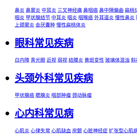
鼻炎
鼻窦炎
中耳炎
三叉神经痛
鼻咽癌
鼻中隔偏曲
扁桃
咽炎
甲状腺结节
中耳炎
咽炎
咽喉癌
外耳道炎
慢性鼻炎
上颌窦炎
会厌囊肿
慢性扁桃体炎
眼科常见疾病
白内障
青光眼
近视
弱视
结膜炎
黄斑变性
玻璃体混浊
斜
头颈外科常见疾病
甲状腺癌
腮腺炎
咽部肿瘤
颈动脉瘤
心内科常见病
心肌炎
心律失常
心肌缺血
房颤
心脏神经症
扩张型心肌