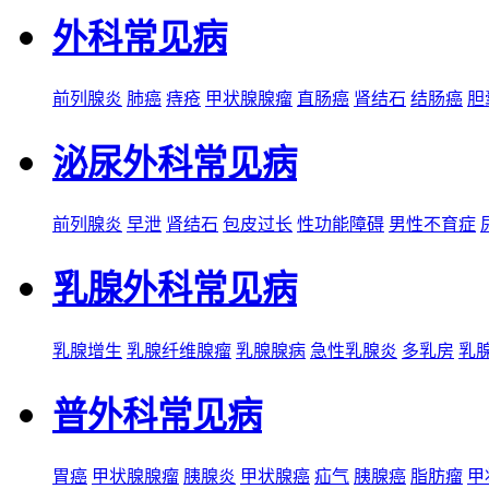
外科常见病
前列腺炎
肺癌
痔疮
甲状腺腺瘤
直肠癌
肾结石
结肠癌
胆
泌尿外科常见病
前列腺炎
早泄
肾结石
包皮过长
性功能障碍
男性不育症
乳腺外科常见病
乳腺增生
乳腺纤维腺瘤
乳腺腺病
急性乳腺炎
多乳房
乳
普外科常见病
胃癌
甲状腺腺瘤
胰腺炎
甲状腺癌
疝气
胰腺癌
脂肪瘤
甲