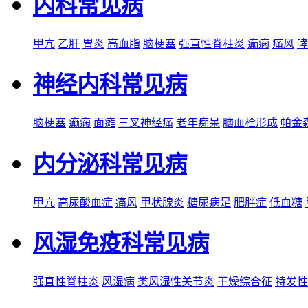
内科常见病
甲亢
乙肝
胃炎
高血脂
脑梗塞
强直性脊柱炎
癫痫
痛风
哮
神经内科常见病
脑梗塞
癫痫
面瘫
三叉神经痛
老年痴呆
脑血栓形成
帕金
内分泌科常见病
甲亢
高尿酸血症
痛风
甲状腺炎
糖尿病足
肥胖症
低血糖
风湿免疫科常见病
强直性脊柱炎
风湿病
类风湿性关节炎
干燥综合征
特发性