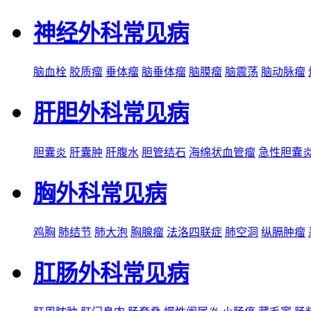
神经外科常见病
脑血栓
胶质瘤
垂体瘤
脑垂体瘤
脑膜瘤
脑震荡
脑动脉瘤
肝胆外科常见病
胆囊炎
肝囊肿
肝腹水
胆管结石
海绵状血管瘤
急性胆囊
胸外科常见病
鸡胸
肺结节
肺大泡
胸腺瘤
法洛四联症
肺空洞
纵膈肿瘤
肛肠外科常见病