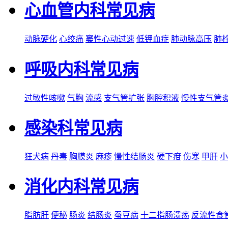
心血管内科常见病
动脉硬化
心绞痛
窦性心动过速
低钾血症
肺动脉高压
肺
呼吸内科常见病
过敏性咳嗽
气胸
流感
支气管扩张
胸腔积液
慢性支气管
感染科常见病
狂犬病
丹毒
胸膜炎
麻疹
慢性结肠炎
硬下疳
伤寒
甲肝
小
消化内科常见病
脂肪肝
便秘
肠炎
结肠炎
蚕豆病
十二指肠溃疡
反流性食