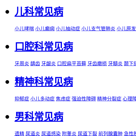
儿科常见病
小儿哮喘
小儿癫痫
小儿抽动症
小儿支气管肺炎
小儿原发
口腔科常见病
牙周炎
龋齿
牙龈炎
口腔扁平苔藓
牙齿磨损
牙髓炎
颞下
精神科常见病
抑郁症
小儿多动症
焦虑症
强迫性障碍
精神分裂症
心理
男科常见病
遗精
尿道炎
尿道感染
附睾炎
尿道下裂
前列腺囊肿
急性