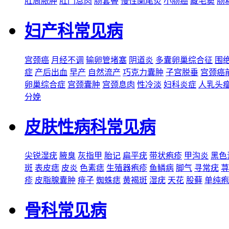
肛周脓肿
肛门息肉
肠套叠
慢性阑尾炎
小肠癌
藏毛窦
肠
妇产科常见病
宫颈癌
月经不调
输卵管堵塞
阴道炎
多囊卵巢综合征
围
症
产后出血
早产
自然流产
巧克力囊肿
子宫脱垂
宫颈癌
卵巢综合症
宫颈囊肿
宫颈息肉
性冷淡
妇科炎症
人乳头
分娩
皮肤性病科常见病
尖锐湿疣
腋臭
灰指甲
胎记
扁平疣
带状疱疹
甲沟炎
黑色
斑
表皮痣
皮炎
色素痣
生殖器疱疹
鱼鳞病
脚气
寻常疣
荨
疹
皮脂腺囊肿
痱子
蜘蛛痣
黄褐斑
湿疣
天花
股藓
单纯疱
骨科常见病