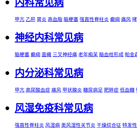
内科常见病
甲亢
乙肝
胃炎
高血脂
脑梗塞
强直性脊柱炎
癫痫
痛风
哮
神经内科常见病
脑梗塞
癫痫
面瘫
三叉神经痛
老年痴呆
脑血栓形成
帕金
内分泌科常见病
甲亢
高尿酸血症
痛风
甲状腺炎
糖尿病足
肥胖症
低血糖
风湿免疫科常见病
强直性脊柱炎
风湿病
类风湿性关节炎
干燥综合征
特发性