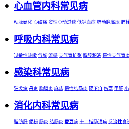
心血管内科常见病
动脉硬化
心绞痛
窦性心动过速
低钾血症
肺动脉高压
肺
呼吸内科常见病
过敏性咳嗽
气胸
流感
支气管扩张
胸腔积液
慢性支气管
感染科常见病
狂犬病
丹毒
胸膜炎
麻疹
慢性结肠炎
硬下疳
伤寒
甲肝
小
消化内科常见病
脂肪肝
便秘
肠炎
结肠炎
蚕豆病
十二指肠溃疡
反流性食