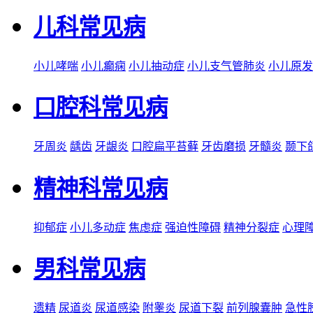
儿科常见病
小儿哮喘
小儿癫痫
小儿抽动症
小儿支气管肺炎
小儿原发
口腔科常见病
牙周炎
龋齿
牙龈炎
口腔扁平苔藓
牙齿磨损
牙髓炎
颞下
精神科常见病
抑郁症
小儿多动症
焦虑症
强迫性障碍
精神分裂症
心理
男科常见病
遗精
尿道炎
尿道感染
附睾炎
尿道下裂
前列腺囊肿
急性