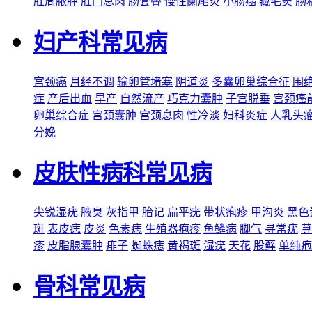
肛周脓肿
肛门息肉
肠套叠
慢性阑尾炎
小肠癌
藏毛窦
肠
妇产科常见病
宫颈癌
月经不调
输卵管堵塞
阴道炎
多囊卵巢综合征
围
症
产后出血
早产
自然流产
巧克力囊肿
子宫脱垂
宫颈癌
卵巢综合症
宫颈囊肿
宫颈息肉
性冷淡
妇科炎症
人乳头
分娩
皮肤性病科常见病
尖锐湿疣
腋臭
灰指甲
胎记
扁平疣
带状疱疹
甲沟炎
黑色
斑
表皮痣
皮炎
色素痣
生殖器疱疹
鱼鳞病
脚气
寻常疣
荨
疹
皮脂腺囊肿
痱子
蜘蛛痣
黄褐斑
湿疣
天花
股藓
单纯疱
骨科常见病