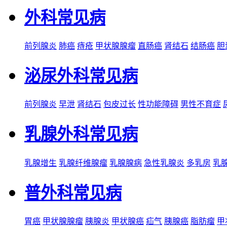
外科常见病
前列腺炎
肺癌
痔疮
甲状腺腺瘤
直肠癌
肾结石
结肠癌
胆
泌尿外科常见病
前列腺炎
早泄
肾结石
包皮过长
性功能障碍
男性不育症
乳腺外科常见病
乳腺增生
乳腺纤维腺瘤
乳腺腺病
急性乳腺炎
多乳房
乳
普外科常见病
胃癌
甲状腺腺瘤
胰腺炎
甲状腺癌
疝气
胰腺癌
脂肪瘤
甲