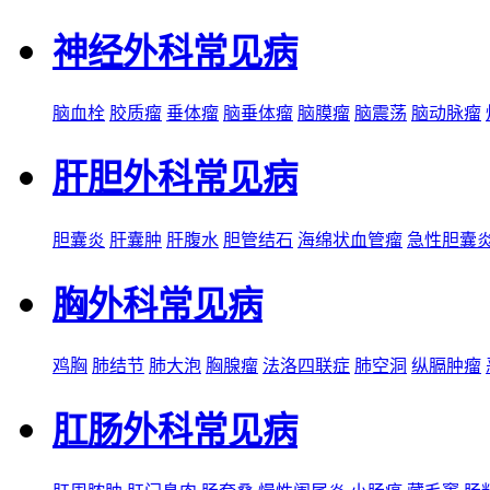
神经外科常见病
脑血栓
胶质瘤
垂体瘤
脑垂体瘤
脑膜瘤
脑震荡
脑动脉瘤
肝胆外科常见病
胆囊炎
肝囊肿
肝腹水
胆管结石
海绵状血管瘤
急性胆囊
胸外科常见病
鸡胸
肺结节
肺大泡
胸腺瘤
法洛四联症
肺空洞
纵膈肿瘤
肛肠外科常见病