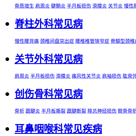
骨质增生
肩周炎
腱鞘炎
半月板损伤
滑膜炎
关节炎
慢性
脊柱外科常见病
慢性腰背痛
颈椎间盘突出症
腰椎椎管狭窄症
脊髓型颈椎
关节外科常见病
肩周炎
半月板损伤
滑膜炎
痛风性关节炎
肩袖损伤
肱骨
创伤骨科常见病
骨折
跟腱炎
半月板撕裂
跟腱断裂
腓总神经损伤
髌骨骨
耳鼻咽喉科常见疾病