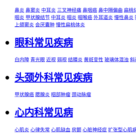
鼻炎
鼻窦炎
中耳炎
三叉神经痛
鼻咽癌
鼻中隔偏曲
扁桃
咽炎
甲状腺结节
中耳炎
咽炎
咽喉癌
外耳道炎
慢性鼻炎
上颌窦炎
会厌囊肿
慢性扁桃体炎
眼科常见疾病
白内障
青光眼
近视
弱视
结膜炎
黄斑变性
玻璃体混浊
斜
头颈外科常见疾病
甲状腺癌
腮腺炎
咽部肿瘤
颈动脉瘤
心内科常见病
心肌炎
心律失常
心肌缺血
房颤
心脏神经症
扩张型心肌