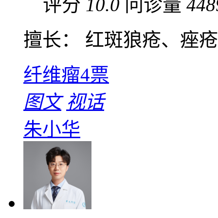
评分
10.0
问诊量
448
擅长： 红斑狼疮、痤疮与
纤维瘤
4票
图文
视话
朱小华