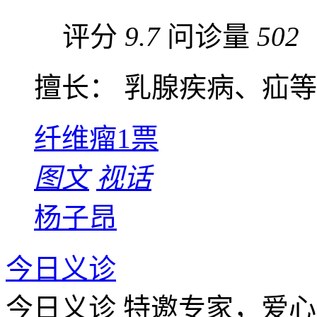
评分
9.7
问诊量
502
擅长： 乳腺疾病、疝等普
纤维瘤
1票
图文
视话
杨子昂
今日义诊
今日义诊
特邀专家，爱心