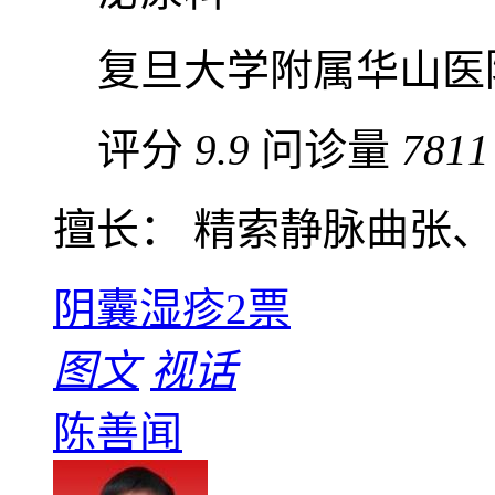
复旦大学附属华山医
评分
9.9
问诊量
7811
擅长： 精索静脉曲张、早
阴囊湿疹
2票
图文
视话
陈善闻