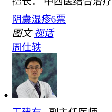
擅长： 中西医结合治疗男
阴囊湿疹
6票
图文
视话
周仕轶