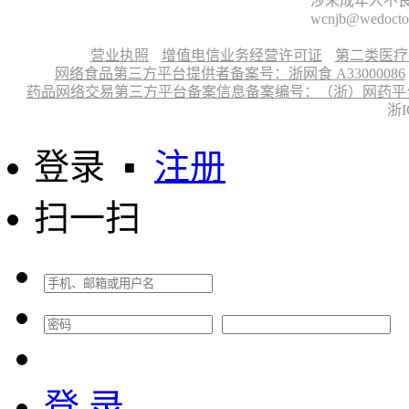
涉未成年人不良信
wcnjb@wedocto
营业执照
增值电信业务经营许可证
第二类医疗
网络食品第三方平台提供者备案号：浙网食 A33000086
药品网络交易第三方平台备案信息备案编号：（浙）网药平台备字〔
浙I
登录
▪
注册
扫一扫
登 录