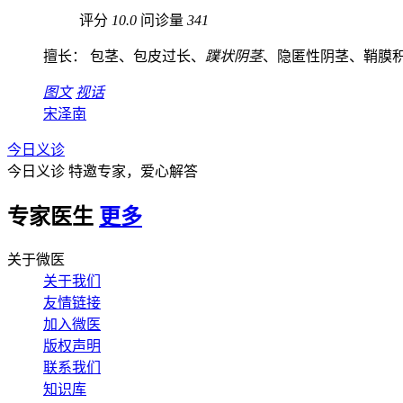
评分
10.0
问诊量
341
擅长： 包茎、包皮过长、
蹼状阴茎
、隐匿性阴茎、鞘膜积液
图文
视话
宋泽南
今日义诊
今日义诊
特邀专家，爱心解答
专家医生
更多
关于微医
关于我们
友情链接
加入微医
版权声明
联系我们
知识库