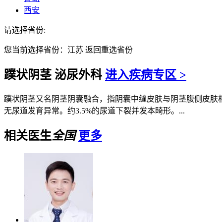
西安
请选择省份:
您当前选择省份：
江苏
返回重选省份
蹼状阴茎
泌尿外科
进入疾病专区 >
蹼状阴茎又名阴茎阴囊融合，指阴囊中缝皮肤与阴茎腹侧皮肤
无尿道发育异常。约3.5%的尿道下裂并发本畸形。...
相关医生
全国
更多