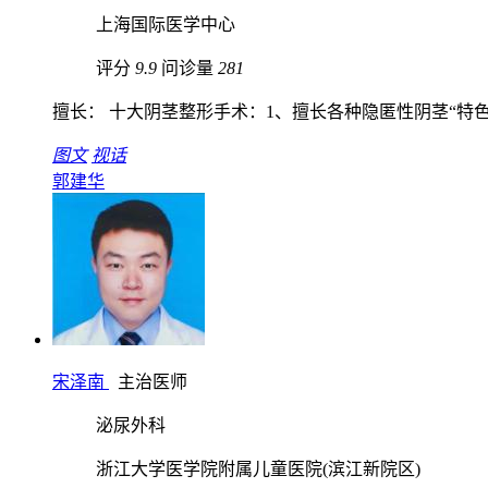
上海国际医学中心
评分
9.9
问诊量
281
擅长： 十大阴茎整形手术：1、擅长各种隐匿性阴茎“特色隐
图文
视话
郭建华
宋泽南
主治医师
泌尿外科
浙江大学医学院附属儿童医院(滨江新院区)