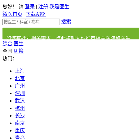
您好！ 请
登录
|
注册
我是医生
微医首页
|
下载APP
搜索
如您有挂号相关需求，点此按钮为你推荐相关医院和医生
综合
医生
全国
切换
热门：
上海
北京
广州
深圳
武汉
杭州
长沙
南京
重庆
青岛