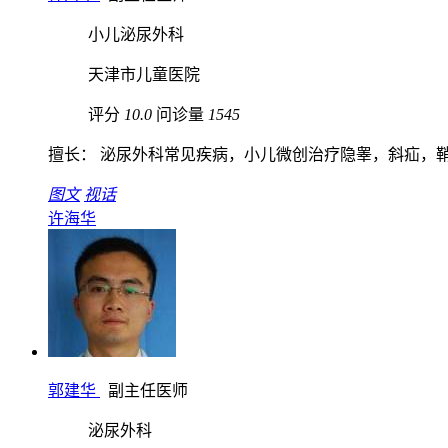
小儿泌尿外科
天津市儿童医院
评分
10.0
问诊量
1545
擅长： 泌尿外科常见疾病，小儿微创治疗隐睾，斜疝，鞘膜
图文
视话
许海华
郭建华
副主任医师
泌尿外科