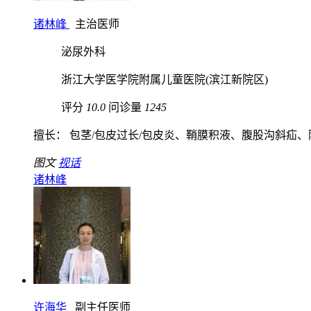
诸林峰
主治医师
泌尿外科
浙江大学医学院附属儿童医院(滨江新院区)
评分
10.0
问诊量
1245
擅长： 包茎/包皮过长/包皮炎、鞘膜积液、腹股沟斜疝、隐.
图文
视话
诸林峰
许海华
副主任医师