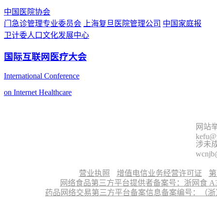
中国医院协会
门急诊管理专业委员会
上海复旦医院管理公司
中国家庭报
卫计委人口文化发展中心
国际互联网医疗大会
International Conference
on Internet Healthcare
网站举
kefu@
涉未成
wcnjb
营业执照
增值电信业务经营许可证
第
网络食品第三方平台提供者备案号：浙网食 A330
药品网络交易第三方平台备案信息备案编号：（浙）网药平