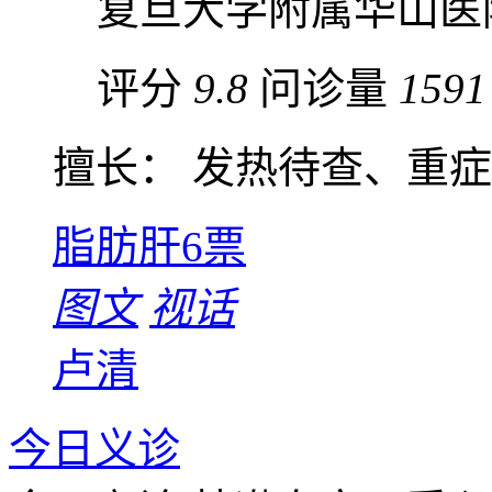
复旦大学附属华山医
评分
9.8
问诊量
1591
擅长： 发热待查、重症感
脂肪肝
6票
图文
视话
卢清
今日义诊