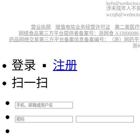
kefu@wedoctor
涉未成年人不良信
wcnjb@wedocto
营业执照
增值电信业务经营许可证
第二类医疗
网络食品第三方平台提供者备案号：浙网食 A33000086
药品网络交易第三方平台备案信息备案编号：（浙）网药平台备字〔
浙I
登录
▪
注册
扫一扫