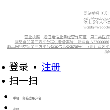
网站举报电话：9
kefu@wedoctor
涉未成年人不良信
wcnjb@wedocto
营业执照
增值电信业务经营许可证
第二类医疗
网络食品第三方平台提供者备案号：浙网食 A33000086
药品网络交易第三方平台备案信息备案编号：（浙）网药平台备字〔
浙I
登录
▪
注册
扫一扫