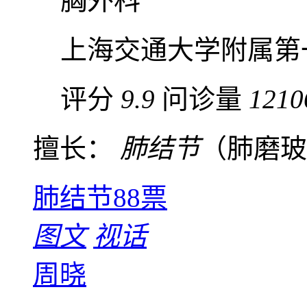
胸外科
上海交通大学附属第
评分
9.9
问诊量
1210
擅长：
肺结节
（肺磨玻璃
肺结节
88票
图文
视话
周晓