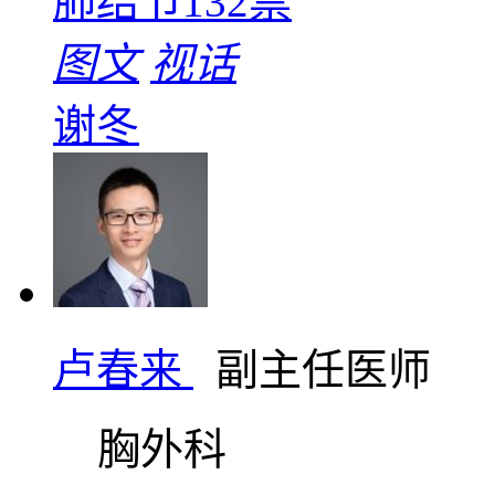
肺结节
132票
图文
视话
谢冬
卢春来
副主任医师
胸外科