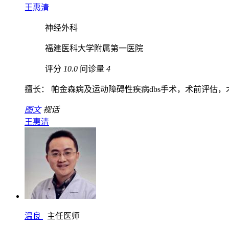
王惠清
神经外科
福建医科大学附属第一医院
评分
10.0
问诊量
4
擅长： 帕金森病及运动障碍性疾病dbs手术，术前评估，术.
图文
视话
王惠清
温良
主任医师