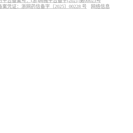
台备案号：(浙)网械平台备字[2021]第00023号
凭证：浙网药信备字〔2025〕00228 号
网络信息