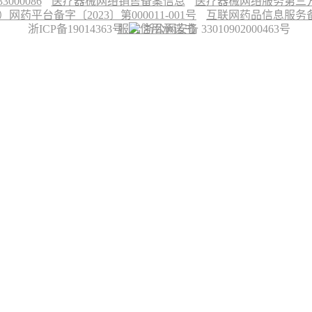
00086
医疗器械网络销售备案信息
医疗器械网络服务第三方平
台备字〔2023〕第000011-001号
互联网药品信息服务备案
浙ICP备19014363号
服务信用承诺书
浙公网安备 33010902000463号