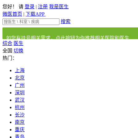
您好！ 请
登录
|
注册
我是医生
微医首页
|
下载APP
搜索
如您有挂号相关需求，点此按钮为你推荐相关医院和医生
综合
医生
全国
切换
热门：
上海
北京
广州
深圳
武汉
杭州
长沙
南京
重庆
青岛