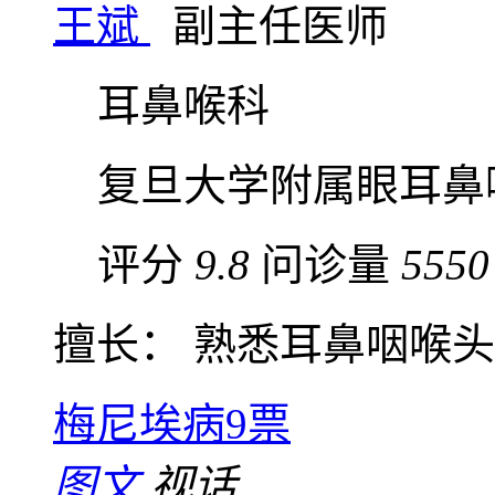
王斌
副主任医师
耳鼻喉科
复旦大学附属眼耳鼻
评分
9.8
问诊量
5550
擅长： 熟悉耳鼻咽喉头颈
梅尼埃病
9票
图文
视话