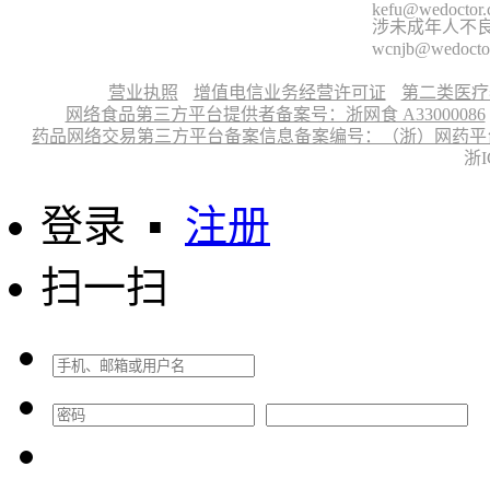
kefu@wedoctor
涉未成年人不良信
wcnjb@wedocto
营业执照
增值电信业务经营许可证
第二类医疗
网络食品第三方平台提供者备案号：浙网食 A33000086
药品网络交易第三方平台备案信息备案编号：（浙）网药平台备字〔
浙I
登录
▪
注册
扫一扫