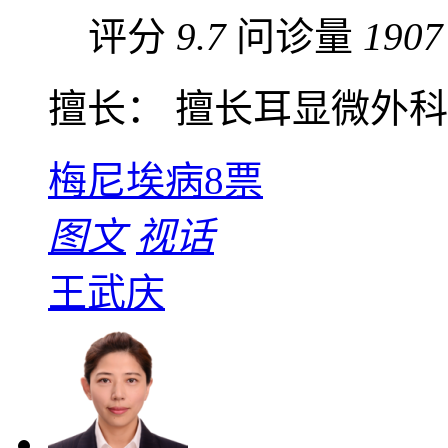
评分
9.7
问诊量
1907
擅长： 擅长耳显微外科，
梅尼埃病
8票
图文
视话
王武庆