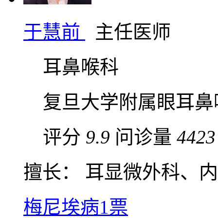
于慧前
主任医师
耳鼻喉科
复旦大学附属眼耳鼻
评分
9.9
问诊量
4423
擅长： 耳显微外科、内镜
梅尼埃病
1票