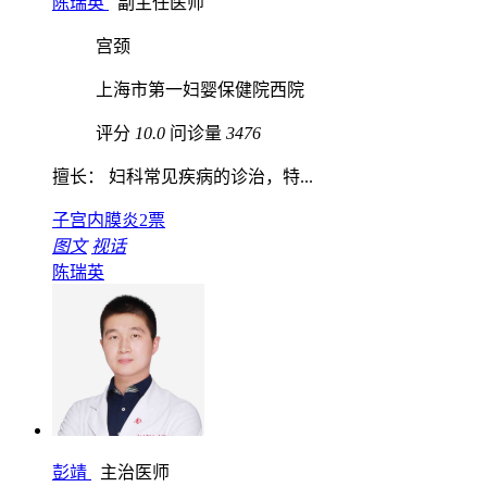
陈瑞英
副主任医师
宫颈
上海市第一妇婴保健院西院
评分
10.0
问诊量
3476
擅长： 妇科常见疾病的诊治，特...
子宫内膜炎
2票
图文
视话
陈瑞英
彭靖
主治医师