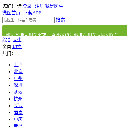
您好！ 请
登录
|
注册
我是医生
微医首页
|
下载APP
搜索
如您有挂号相关需求，点此按钮为你推荐相关医院和医生
综合
医生
全国
切换
热门：
上海
北京
广州
深圳
武汉
杭州
长沙
南京
重庆
青岛