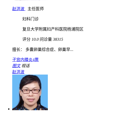
赵洪波
主任医师
妇科门诊
复旦大学附属妇产科医院杨浦院区
评分
10.0
问诊量
38315
擅长： 多囊卵巢综合症、卵巢早...
子宫内膜炎
4票
图文
视话
赵洪波