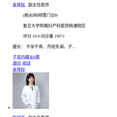
吴琴姣
副主任医师
(杨)妇科特需门诊B
复旦大学附属妇产科医院杨浦院区
评分
10.0
问诊量
19971
擅长： 不孕不育、月经失调、子...
子宫内膜炎
6票
图文
视话
吴琴姣