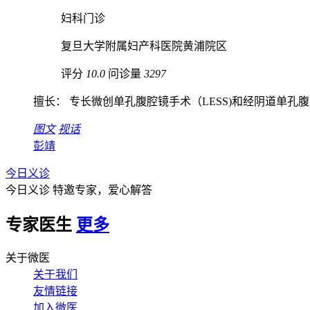
妇科门诊
复旦大学附属妇产科医院黄浦院区
评分
10.0
问诊量
3297
擅长： 专长微创单孔腹腔镜手术（LESS)和经阴道单孔腹..
图文
视话
彭靖
今日义诊
今日义诊
特邀专家，爱心解答
专家医生
更多
关于微医
关于我们
友情链接
加入微医