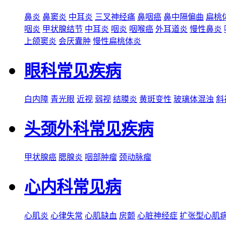
鼻炎
鼻窦炎
中耳炎
三叉神经痛
鼻咽癌
鼻中隔偏曲
扁桃
咽炎
甲状腺结节
中耳炎
咽炎
咽喉癌
外耳道炎
慢性鼻炎
上颌窦炎
会厌囊肿
慢性扁桃体炎
眼科常见疾病
白内障
青光眼
近视
弱视
结膜炎
黄斑变性
玻璃体混浊
斜
头颈外科常见疾病
甲状腺癌
腮腺炎
咽部肿瘤
颈动脉瘤
心内科常见病
心肌炎
心律失常
心肌缺血
房颤
心脏神经症
扩张型心肌