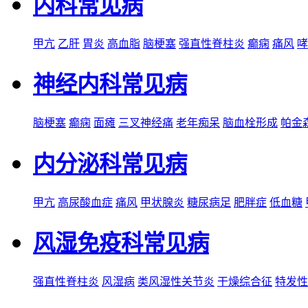
内科常见病
甲亢
乙肝
胃炎
高血脂
脑梗塞
强直性脊柱炎
癫痫
痛风
哮
神经内科常见病
脑梗塞
癫痫
面瘫
三叉神经痛
老年痴呆
脑血栓形成
帕金
内分泌科常见病
甲亢
高尿酸血症
痛风
甲状腺炎
糖尿病足
肥胖症
低血糖
风湿免疫科常见病
强直性脊柱炎
风湿病
类风湿性关节炎
干燥综合征
特发性