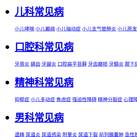
儿科常见病
小儿哮喘
小儿癫痫
小儿抽动症
小儿支气管肺炎
小儿原发
口腔科常见病
牙周炎
龋齿
牙龈炎
口腔扁平苔藓
牙齿磨损
牙髓炎
颞下
精神科常见病
抑郁症
小儿多动症
焦虑症
强迫性障碍
精神分裂症
心理
男科常见病
遗精
尿道炎
尿道感染
附睾炎
尿道下裂
前列腺囊肿
急性