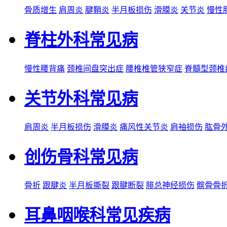
骨质增生
肩周炎
腱鞘炎
半月板损伤
滑膜炎
关节炎
慢性
脊柱外科常见病
慢性腰背痛
颈椎间盘突出症
腰椎椎管狭窄症
脊髓型颈椎
关节外科常见病
肩周炎
半月板损伤
滑膜炎
痛风性关节炎
肩袖损伤
肱骨
创伤骨科常见病
骨折
跟腱炎
半月板撕裂
跟腱断裂
腓总神经损伤
髌骨骨
耳鼻咽喉科常见疾病