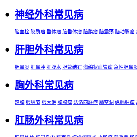
神经外科常见病
脑血栓
胶质瘤
垂体瘤
脑垂体瘤
脑膜瘤
脑震荡
脑动脉瘤
肝胆外科常见病
胆囊炎
肝囊肿
肝腹水
胆管结石
海绵状血管瘤
急性胆囊
胸外科常见病
鸡胸
肺结节
肺大泡
胸腺瘤
法洛四联症
肺空洞
纵膈肿瘤
肛肠外科常见病