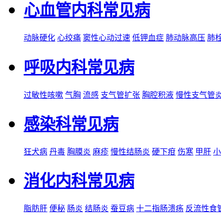
心血管内科常见病
动脉硬化
心绞痛
窦性心动过速
低钾血症
肺动脉高压
肺
呼吸内科常见病
过敏性咳嗽
气胸
流感
支气管扩张
胸腔积液
慢性支气管
感染科常见病
狂犬病
丹毒
胸膜炎
麻疹
慢性结肠炎
硬下疳
伤寒
甲肝
小
消化内科常见病
脂肪肝
便秘
肠炎
结肠炎
蚕豆病
十二指肠溃疡
反流性食