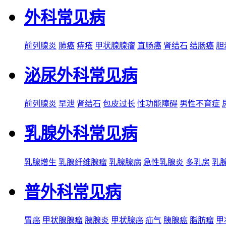
外科常见病
前列腺炎
肺癌
痔疮
甲状腺腺瘤
直肠癌
肾结石
结肠癌
胆
泌尿外科常见病
前列腺炎
早泄
肾结石
包皮过长
性功能障碍
男性不育症
乳腺外科常见病
乳腺增生
乳腺纤维腺瘤
乳腺腺病
急性乳腺炎
多乳房
乳
普外科常见病
胃癌
甲状腺腺瘤
胰腺炎
甲状腺癌
疝气
胰腺癌
脂肪瘤
甲